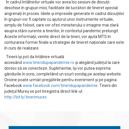
În cadrul întâlnirilor virtuale vor avea loc sesiuni de discuții
deschise în grupuri mici, facilitate de lucrători de tineret special
angrenați în proces. Ideile și impresiile generate în cadrul discuțiilor
în grupuri vor fi captate cu ajutorul unor instrumente virtuale,
simplu de folosit, care vor oferi ministerului o imagine mai clară
asupra stării curente a tinerilor, în contextul pandemic prelungit.
Aceste informații, venite direct de la tineri, vor ajuta MTS în
conturarea formei finale a strategiei de tineret naționale care este
în curs de realizare.
Tinerii își pot da întâlnire virtuală
accesând
www.tineridupapandemie.ro
și alegând județul la care
doresc să se conecteze. Suplimentar, își vor putea exprima
gândurile în scris, completând un scurt sondaj pe același website.
Oricine poate urmări pregătirile pentru eveniment și pe pagina
Facebook
www.facebook.com/tineridupapandemie
. Tinerii din
județul Mureș se pot înregistra direct link-ul:
http://bit.ly/tinerimures