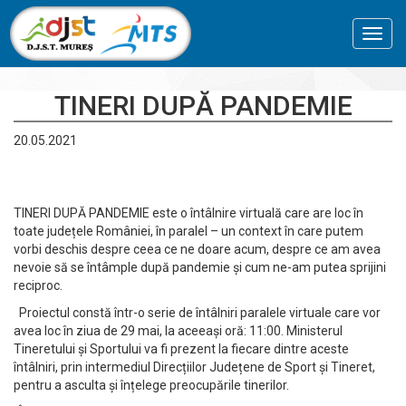
Toggl
navig
TINERI DUPĂ PANDEMIE
20.05.2021
TINERI DUPĂ PANDEMIE este o întâlnire virtuală care are loc în
toate județele României, în paralel – un context în care putem
vorbi deschis despre ceea ce ne doare acum, despre ce am avea
nevoie să se întâmple după pandemie și cum ne-am putea sprijini
reciproc.
Proiectul constă într-o serie de întâlniri paralele virtuale care vor
avea loc în ziua de 29 mai, la aceeași oră: 11:00. Ministerul
Tineretului și Sportului va fi prezent la fiecare dintre aceste
întâlniri, prin intermediul Direcțiilor Județene de Sport și Tineret,
pentru a asculta și înțelege preocupările tinerilor.