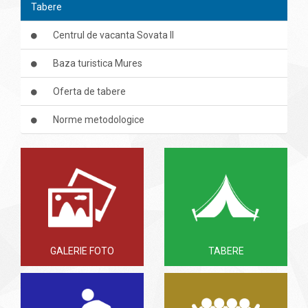
Tabere
Centrul de vacanta Sovata II
Baza turistica Mures
Oferta de tabere
Norme metodologice
GALERIE FOTO
TABERE