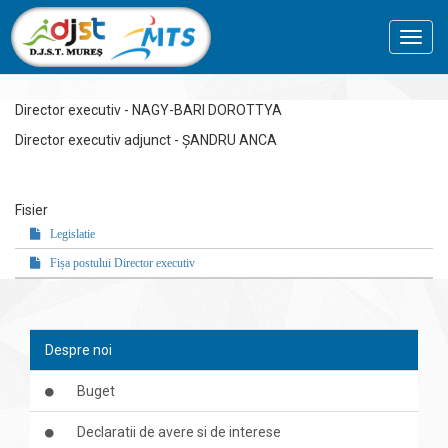
Toggl
navig
Director executiv - NAGY-BARI DOROTTYA
Director executiv adjunct - ȘANDRU ANCA
Fisier
Legislatie
Fișa postului Director executiv
Despre noi
Buget
Declaratii de avere si de interese