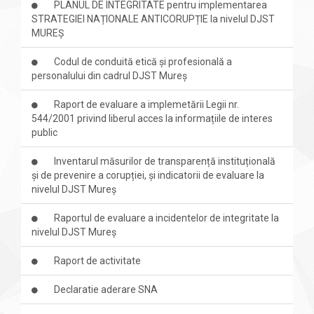
PLANUL DE INTEGRITATE pentru implementarea
STRATEGIEI NAȚIONALE ANTICORUPȚIE la nivelul DJST
MUREȘ
Codul de conduită etică și profesională a
personalului din cadrul DJST Mureș
Raport de evaluare a implemetării Legii nr.
544/2001 privind liberul acces la informațiile de interes
public
Inventarul măsurilor de transparență instituțională
și de prevenire a corupției, și indicatorii de evaluare la
nivelul DJST Mureș
Raportul de evaluare a incidentelor de integritate la
nivelul DJST Mureș
Raport de activitate
Declaratie aderare SNA