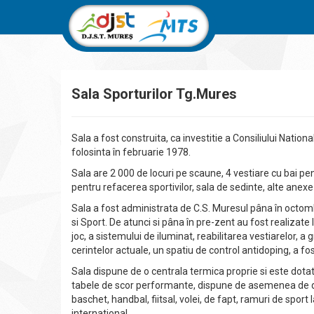
Sala Sporturilor Tg.Mures
Sala a fost construita, ca investitie a Consiliului Nationa
folosinta în februarie 1978.
Sala are 2 000 de locuri pe scaune, 4 vestiare cu bai pent
pentru refacerea sportivilor, sala de sedinte, alte anex
Sala a fost administrata de C.S. Muresul pâna în octomb
si Sport. De atunci si pâna în pre-zent au fost realizate l
joc, a sistemului de iluminat, reabilitarea vestiarelor, 
cerintelor actuale, un spatiu de control antidoping, a fo
Sala dispune de o centrala termica proprie si este dota
tabele de scor performante, dispune de asemenea de dot
baschet, handbal, fiitsal, volei, de fapt, ramuri de sport
international.