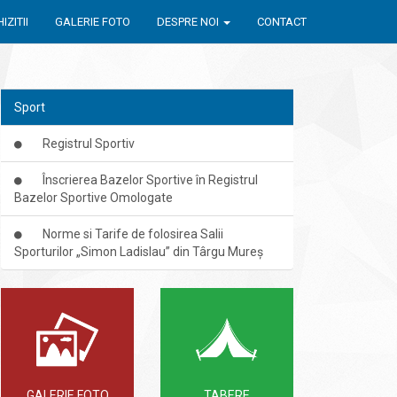
IZITII
GALERIE FOTO
DESPRE NOI
CONTACT
Sport
Registrul Sportiv
Înscrierea Bazelor Sportive în Registrul
Bazelor Sportive Omologate
Norme si Tarife de folosirea Salii
Sporturilor „Simon Ladislau” din Târgu Mureș
GALERIE FOTO
TABERE