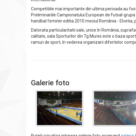
Competitiile mai importante din ultima perioada au fo
Preliminariile Campionatului European de Futsal-grupa 
handbal feminin editia 2010 meciul România - Elvetia, pr
Datorata particularitatii sale, unice în România, supraf
calitate, sala Sporturilor din Tg.Mures este o baza sporti
ramuri de sport, în vederea organizarii diferitelor compet
Galerie foto
Puteti vizualiza intreaga galerie foto accesand
galeria 