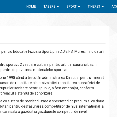
HOME
TABERE
SPORT
TINERET
ACH
l pentru Educatie Fizica si Sport, prin C.J.E.F.S. Mures, fiind data în
ru sportivi, 2 vestiare cu baie pentru arbitrii, sauna si bazin
e pentru depozitarea materialelor sportive.
rie 1998 când a trecut în administrarea Directiei pentru Tineret
ucrari de reabilitare a hidroizolatiei, reabilitarea suprafetei de
a grupurilor sanitare pentru public, a fost amenajat, conform
st reiacut sistemul de sonorizare.
ta cu sistem de monitori -zare a spectatorilor, precum si cu doua
ari pentru desfasurarea competitiilor de nivel international la
 la care sala a gazduit si gazduieste competitii de nivel