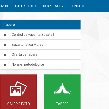
IZITII
GALERIE FOTO
DESPRE NOI
CONTACT
Tabere
Centrul de vacanta Sovata II
Baza turistica Mures
Oferta de tabere
Norme metodologice
GALERIE FOTO
TABERE