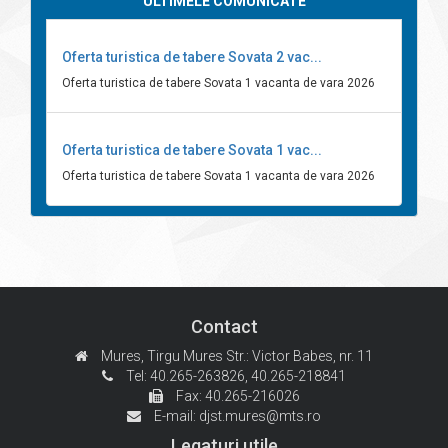
ULTIMELE COMUNICATE
Oferta turistica de tabere Sovata 2 vac...
Oferta turistica de tabere Sovata 1 vacanta de vara 2026
Oferta turistica de tabere Sovata 1 vac...
Oferta turistica de tabere Sovata 1 vacanta de vara 2026
Contact
Mures, Tirgu Mures
Str.: Victor Babes, nr. 11
Tel: 40.265-263826,
40.265-218841
Fax: 40.265-216026
E-mail:
djst.mures@mts.ro
Legaturi utile