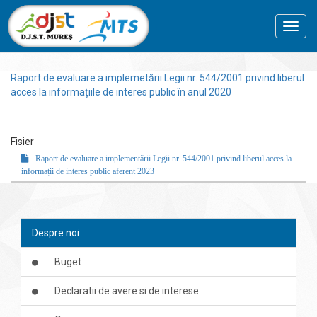
Toggl
navig
Raport de evaluare a implemetării Legii nr. 544/2001 privind liberul
acces la informațiile de interes public în anul 2020
Fisier
Raport de evaluare a implementării Legii nr. 544/2001 privind liberul acces la
informații de interes public aferent 2023
Despre noi
Buget
Declaratii de avere si de interese