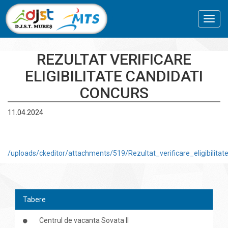
Toggl
navig
REZULTAT VERIFICARE
ELIGIBILITATE CANDIDATI
CONCURS
11.04.2024
/uploads/ckeditor/attachments/519/Rezultat_verificare_eligibilita
Tabere
Centrul de vacanta Sovata II