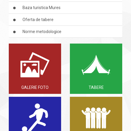
Baza turistica Mures
Oferta de tabere
Norme metodologice
GALERIE FOTO
TABERE