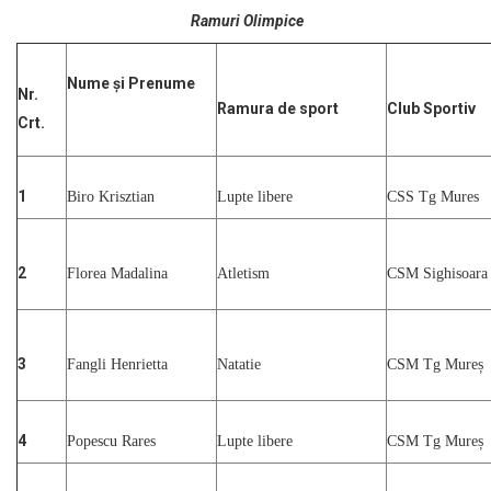
Ramuri Olimpice
Nume și Prenume
Nr.
Ramura de sport
Club Sportiv
Crt.
1
Biro Krisztian
Lupte libere
CSS Tg Mures
2
Florea Madalina
Atletism
CSM Sighisoara
3
Fangli Henrietta
Natatie
CSM Tg Mureș
4
Popescu Rares
Lupte libere
CSM Tg Mureș