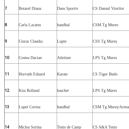
7
Botarel Diana
Dans Sportiv
CS Dansul Viorilor
8
Carla Lacatus
handbal
CSM Tg Mures
9
Ciurar Claudia
Lupte
CSS Tg Mureș
10
Costea Dacian
Atletism
LPS Tg Mures
11
Horvath Eduard
Karate
CS Tiger Budo
12.
Kiss Rolland
baschet
LPS Tg Mures
13
Lupei Corina
handbal
CSM Tg Mureș/Arena
14
Miclea Sorina
Tenis de Camp
CS A&A Tenis