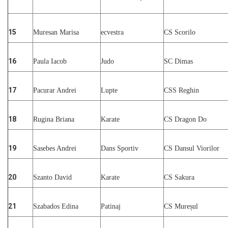
15
Muresan Marisa
ecvestra
CS Scorilo
16
Paula Iacob
Judo
SC Dimas
17
Pacurar Andrei
Lupte
CSS Reghin
18
Rugina Briana
Karate
CS Dragon Do
19
Sasebes Andrei
Dans Sportiv
CS Dansul Viorilor
20
Szanto David
Karate
CS Sakura
21
Szabados Edina
Patinaj
CS Mureșul