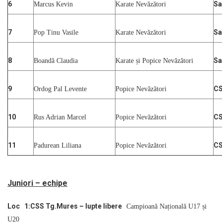
6
Sa
Marcus Kevin
Karate Nevăzători
7
Sa
Pop Tinu Vasile
Karate Nevăzători
8
Sa
Boandă Claudia
Karate și Popice Nevăzători
9
CS
Ordog Pal Levente
Popice Nevăzători
10
CS
Rus Adrian Marcel
Popice Nevăzători
11
CS
Padurean Liliana
Popice Nevăzători
Juniori – echipe
Loc 1:CSS Tg.Mures – lupte libere
Campioană Națională U17 și
U20