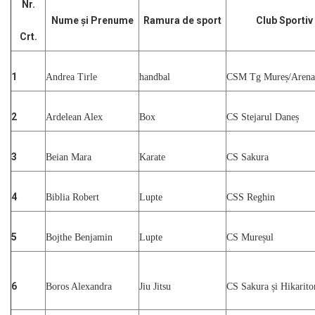
Nr.
Nume și Prenume
Ramura de sport
Club Sportiv
Crt.
1
Andrea Tirle
handbal
CSM Tg Mureș/Arena
2
Ardelean Alex
Box
CS Stejarul Daneș
3
Beian Mara
Karate
CS Sakura
4
Biblia Robert
Lupte
CSS Reghin
5
Bojthe Benjamin
Lupte
CS Mureșul
6
Boros Alexandra
Jiu Jitsu
CS Sakura și Hikarito