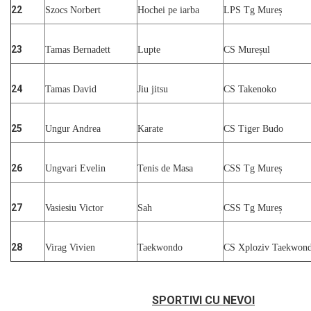
22
Szocs Norbert
Hochei pe iarba
LPS Tg Mureș
23
Tamas Bernadett
Lupte
CS Mureșul
24
Tamas David
Jiu jitsu
CS Takenoko
25
Ungur Andrea
Karate
CS Tiger Budo
26
Ungvari Evelin
Tenis de Masa
CSS Tg Mureș
27
Vasiesiu Victor
Sah
CSS Tg Mureș
28
Virag Vivien
Taekwondo
CS Xploziv Taekwon
SPORTIVI CU NEVOI