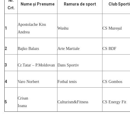
Nr.
Nume și Prenume
Ramura de sport
Club Sport
Crt.
Apostolache Kiss
1
Wushu
CS Mureșul
Andrea
2
Bajko Balazs
Arte Martiale
CS BDF
3
Cr.Tatar – P.Moldovan
Dans Sportiv
4
Varo Norbert
Fotbal tenis
CS Gombos
Crisan
5
Culturism&Fitness
CS Energy Fit
Ioana