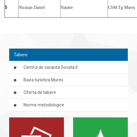
5
Nicusan Daniel
Natatie
CSM Tg Mureș
Tabere
Centrul de vacanta Sovata II
Baza turistica Mures
Oferta de tabere
Norme metodologice