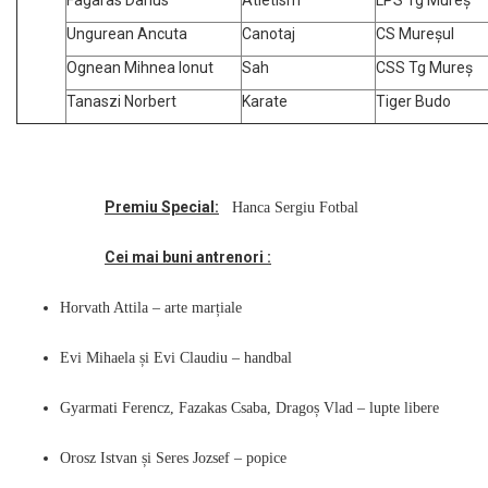
Fagaras Darius
Atletism
LPS Tg Mureș
Ungurean Ancuta
Canotaj
CS Mureșul
Ognean Mihnea Ionut
Sah
CSS Tg Mureș
Tanaszi Norbert
Karate
Tiger Budo
Premiu Special:
Hanca Sergiu Fotbal
Cei mai buni antrenori :
Horvath Attila – arte marțiale
Evi Mihaela și Evi Claudiu – handbal
Gyarmati Ferencz, Fazakas Csaba, Dragoș Vlad – lupte libere
Orosz Istvan și Seres Jozsef – popice