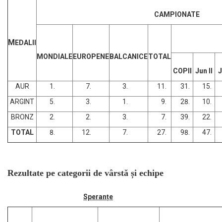
CAMPIONATE
M
EDALII
MONDIALE
EUROPENE
BALCANICE
TOTAL
COPII
Jun II
J
AUR
ARGINT
BRONZ
TOTAL
Rezultate pe categorii de vârstă și echipe
Speranțe