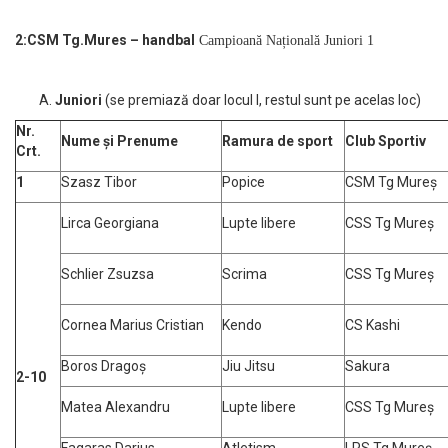
2:CSM Tg.Mures – handbal
Campioană Națională Juniori 1
Juniori
(se premiază doar locul I, restul sunt pe acelas loc)
Nr.
Nume și Prenume
Ramura de sport
Club Sportiv
Crt.
1
Szasz Tibor
Popice
CSM Tg Mureș
Lirca Georgiana
Lupte libere
CSS Tg Mureș
Schlier Zsuzsa
Scrima
CSS Tg Mureș
Cornea Marius Cristian
Kendo
CS Kashi
Boros Dragoș
Jiu Jitsu
Sakura
2-10
Matea Alexandru
Lupte libere
CSS Tg Mureș