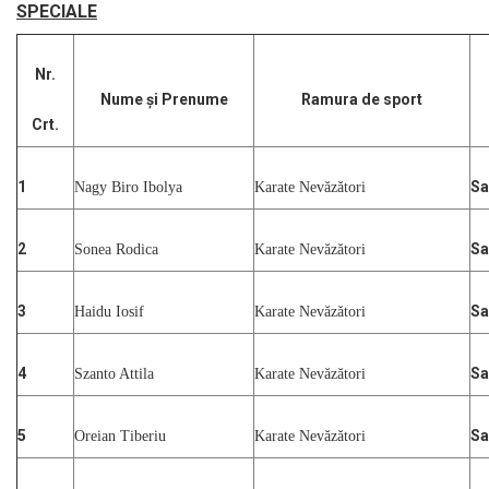
SPECIALE
Nr.
Nume și Prenume
Ramura de sport
Crt.
1
Sa
Nagy Biro Ibolya
Karate Nevăzători
2
Sa
Sonea Rodica
Karate Nevăzători
3
Sa
Haidu Iosif
Karate Nevăzători
4
Sa
Szanto Attila
Karate Nevăzători
5
Sa
Oreian Tiberiu
Karate Nevăzători