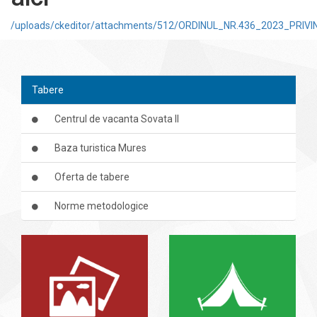
/uploads/ckeditor/attachments/512/ORDINUL_NR.436_2023_PR
Tabere
Centrul de vacanta Sovata II
Baza turistica Mures
Oferta de tabere
Norme metodologice