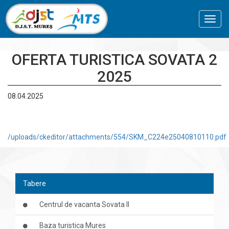
Toggl
navig
OFERTA TURISTICA SOVATA 2
2025
08.04.2025
/uploads/ckeditor/attachments/554/SKM_C224e25040810110.pdf
Tabere
Centrul de vacanta Sovata II
Baza turistica Mures