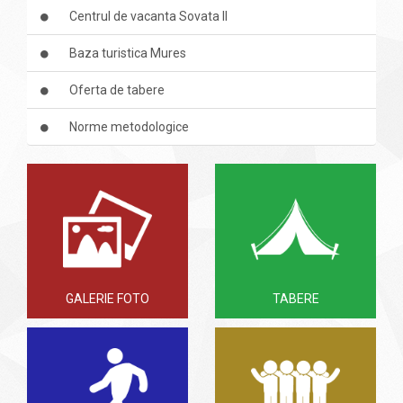
Centrul de vacanta Sovata II
Baza turistica Mures
Oferta de tabere
Norme metodologice
GALERIE FOTO
TABERE