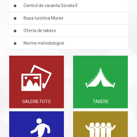
Centrul de vacanta Sovata II
Baza turistica Mures
Oferta de tabere
Norme metodologice
GALERIE FOTO
TABERE