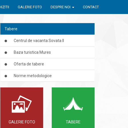
IZITII
GALERIE FOTO
DESPRE NOI
CONTACT
Tabere
Centrul de vacanta Sovata II
Baza turistica Mures
Oferta de tabere
Norme metodologice
GALERIE FOTO
TABERE