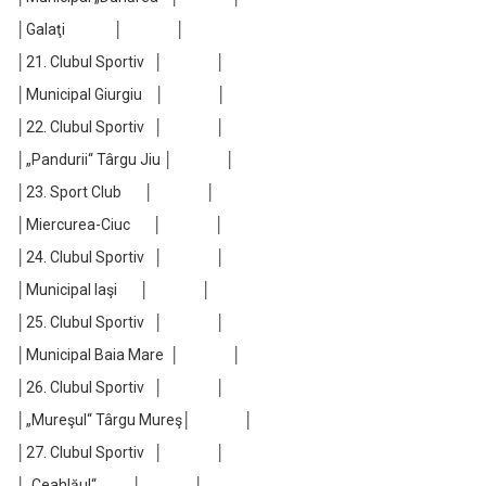
│Galaţi │ │
│21. Clubul Sportiv │ │
│Municipal Giurgiu │ │
│22. Clubul Sportiv │ │
│„Pandurii“ Târgu Jiu │ │
│23. Sport Club │ │
│Miercurea-Ciuc │ │
│24. Clubul Sportiv │ │
│Municipal Iaşi │ │
│25. Clubul Sportiv │ │
│Municipal Baia Mare │ │
│26. Clubul Sportiv │ │
│„Mureşul“ Târgu Mureş│ │
│27. Clubul Sportiv │ │
│„Ceahlăul“ │ │