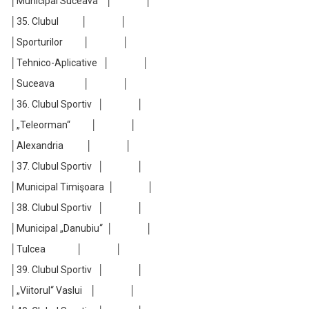
│Municipal Suceava │ │
│35. Clubul │ │
│Sporturilor │ │
│Tehnico-Aplicative │ │
│Suceava │ │
│36. Clubul Sportiv │ │
│„Teleorman“ │ │
│Alexandria │ │
│37. Clubul Sportiv │ │
│Municipal Timişoara │ │
│38. Clubul Sportiv │ │
│Municipal „Danubiu“ │ │
│Tulcea │ │
│39. Clubul Sportiv │ │
│„Viitorul“ Vaslui │ │