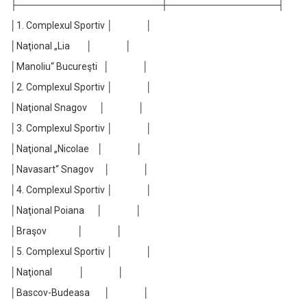
├─────────────────────┼────────────────┤
│1. Complexul Sportiv │ │
│Naţional „Lia │ │
│Manoliu“ Bucureşti │ │
│2. Complexul Sportiv │ │
│Naţional Snagov │ │
│3. Complexul Sportiv │ │
│Naţional „Nicolae │ │
│Navasart“ Snagov │ │
│4. Complexul Sportiv │ │
│Naţional Poiana │ │
│Braşov │ │
│5. Complexul Sportiv │ │
│Naţional │ │
│Bascov-Budeasa │ │