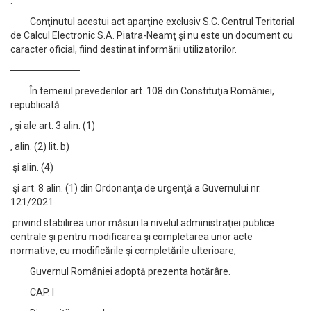
.
Conţinutul acestui act aparţine exclusiv S.C. Centrul Teritorial
de Calcul Electronic S.A. Piatra-Neamţ şi nu este un document cu
caracter oficial, fiind destinat informării utilizatorilor.
──────────
În temeiul prevederilor art. 108 din Constituţia României,
republicată
, şi ale art. 3 alin. (1)
, alin. (2) lit. b)
şi alin. (4)
şi art. 8 alin. (1) din Ordonanţa de urgenţă a Guvernului nr.
121/2021
privind stabilirea unor măsuri la nivelul administraţiei publice
centrale şi pentru modificarea şi completarea unor acte
normative, cu modificările şi completările ulterioare,
Guvernul României adoptă prezenta hotărâre.
CAP. I