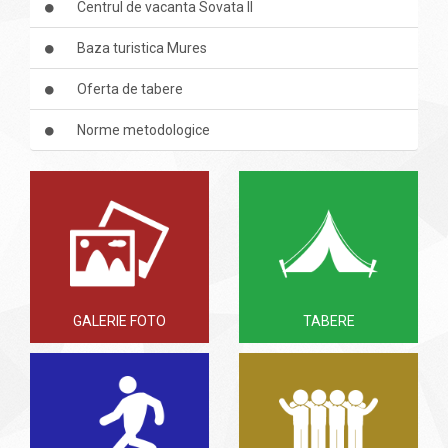
Centrul de vacanta Sovata II
Baza turistica Mures
Oferta de tabere
Norme metodologice
GALERIE FOTO
TABERE