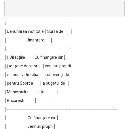
┌─────────────────────┬────────────────┐
│Denumirea instituţiei│Sursa de │
│ │finanţare │
├─────────────────────┼────────────────┤
│I. Direcţiile │Cu finanţare din│
│judeţene de sport, │venituri proprii│
│respectiv Direcţia │şi subvenţii de │
│pentru Sport a │la bugetul de │
│Municipiului │stat │
│Bucureşti │ │
├─────────────────────┼────────────────┤
│ │Cu finanţare din│
│ │venituri proprii│