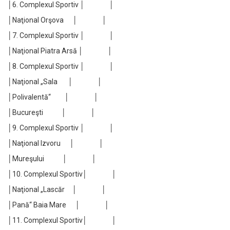
│6. Complexul Sportiv │ │
│Naţional Orşova │ │
│7. Complexul Sportiv │ │
│Naţional Piatra Arsă │ │
│8. Complexul Sportiv │ │
│Naţional „Sala │ │
│Polivalentă“ │ │
│Bucureşti │ │
│9. Complexul Sportiv │ │
│Naţional Izvoru │ │
│Mureşului │ │
│10. Complexul Sportiv│ │
│Naţional „Lascăr │ │
│Pană“ Baia Mare │ │
│11. Complexul Sportiv│ │