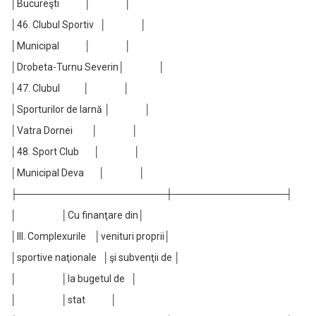
│Bucureşti │ │
│46. Clubul Sportiv │ │
│Municipal │ │
│Drobeta-Turnu Severin│ │
│47. Clubul │ │
│Sporturilor de Iarnă │ │
│Vatra Dornei │ │
│48. Sport Club │ │
│Municipal Deva │ │
├─────────────────────┼────────────────┤
│ │Cu finanţare din│
│III. Complexurile │venituri proprii│
│sportive naţionale │şi subvenţii de │
│ │la bugetul de │
│ │stat │