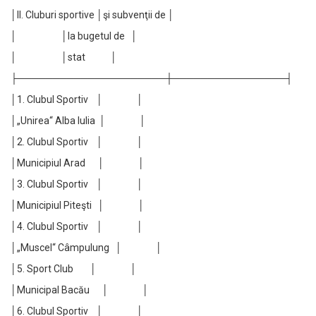
│II. Cluburi sportive │şi subvenţii de │
│ │la bugetul de │
│ │stat │
├─────────────────────┼────────────────┤
│1. Clubul Sportiv │ │
│„Unirea“ Alba Iulia │ │
│2. Clubul Sportiv │ │
│Municipiul Arad │ │
│3. Clubul Sportiv │ │
│Municipiul Piteşti │ │
│4. Clubul Sportiv │ │
│„Muscel“ Câmpulung │ │
│5. Sport Club │ │
│Municipal Bacău │ │
│6. Clubul Sportiv │ │