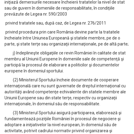
iniţiază demersurile necesare încheierii tratatelor la nivel de stat
sau de guvern în domeniile de responsabilitate, în condiţiile
prevăzute de Legea nr. 590/2003
privind tratatele sau, după caz, de Legea nr. 276/2011
privind procedura prin care România devine parte la tratatele
încheiate între Uniunea Europeană şi statele membre, pe de o
parte, şi state terţe sau organizaţii internaţionale, pe de altă parte;
j) îndeplineşte obligaţiile ce revin României în calitate de stat
membru al Uniunii Europene în domeniile sale de competenţă şi
participă la procesul de elaborare a politicilor şi documentelor
europene în domeniul sportului.
(2) Ministerul Sportului încheie documente de cooperare
internaţională care nu sunt guvernate de dreptul internaţional cu
autorităţi având competenţe echivalente din statele membre ale
Uniunii Europene sau din state terţe, respectiv cu organizaţii
internaţionale, în domeniul său de responsabilitate.
(3) Ministerul Sportului asigură participarea, elaborează şi
fundamentează poziţiile României în procesul de negociere şi
adoptare a iniţiativelor la nivel european, în domeniul său de
activitate, potrivit cadrului normativ privind organizarea şi