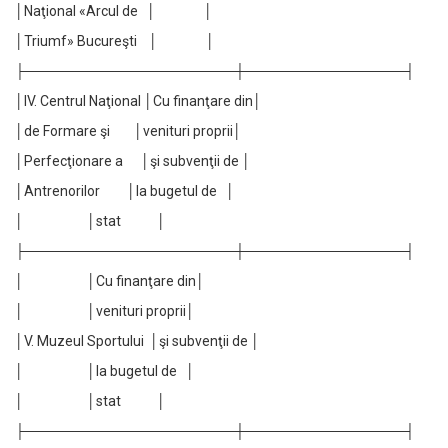
│Naţional «Arcul de │ │
│Triumf» Bucureşti │ │
├─────────────────────┼────────────────┤
│IV. Centrul Naţional │Cu finanţare din│
│de Formare şi │venituri proprii│
│Perfecţionare a │şi subvenţii de │
│Antrenorilor │la bugetul de │
│ │stat │
├─────────────────────┼────────────────┤
│ │Cu finanţare din│
│ │venituri proprii│
│V. Muzeul Sportului │şi subvenţii de │
│ │la bugetul de │
│ │stat │
├─────────────────────┼────────────────┤