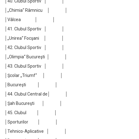
│40. Clubul Sportiv │ │
│„Chimia“ Râmnicu │ │
│Vâlcea │ │
│41. Clubul Sportiv │ │
│„Unirea“ Focşani │ │
│42. Clubul Sportiv │ │
│„Olimpia“ Bucureşti │ │
│43. Clubul Sportiv │ │
│Şcolar „Triumf“ │ │
│Bucureşti │ │
│44. Clubul Central de│ │
│Şah Bucureşti │ │
│45. Clubul │ │
│Sporturilor │ │
│Tehnico-Aplicative │ │