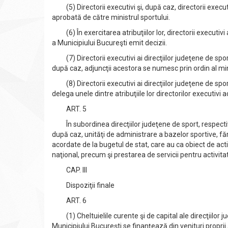
(5) Directorii executivi şi, după caz, directorii executivi
aprobată de către ministrul sportului.
(6) În exercitarea atribuţiilor lor, directorii executivi a
a Municipiului Bucureşti emit decizii.
(7) Directorii executivi ai direcţiilor judeţene de sport
după caz, adjuncţii acestora se numesc prin ordin al mini
(8) Directorii executivi ai direcţiilor judeţene de sport
delega unele dintre atribuţiile lor directorilor executivi a
ART. 5
În subordinea direcţiilor judeţene de sport, respectiv 
după caz, unităţi de administrare a bazelor sportive, fără
acordate de la bugetul de stat, care au ca obiect de act
naţional, precum şi prestarea de servicii pentru activita
CAP. III
Dispoziţii finale
ART. 6
(1) Cheltuielile curente şi de capital ale direcţiilor ju
Municipiului Bucureşti se finanţează din venituri proprii 