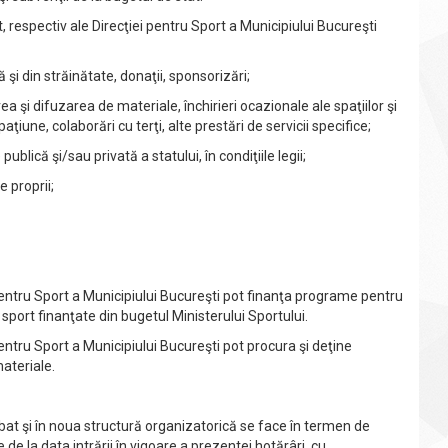
, respectiv ale Direcţiei pentru Sport a Municipiului Bucureşti
şi din străinătate, donaţii, sponsorizări;
şi difuzarea de materiale, închirieri ocazionale ale spaţiilor şi
aţiune, colaborări cu terţi, alte prestări de servicii specifice;
blică şi/sau privată a statului, în condiţiile legii;
 proprii;
entru Sport a Municipiului Bucureşti pot finanţa programe pentru
sport finanţate din bugetul Ministerului Sportului.
ntru Sport a Municipiului Bucureşti pot procura şi deţine
ateriale.
 şi în noua structură organizatorică se face în termen de
 la data intrării în vigoare a prezentei hotărâri, cu