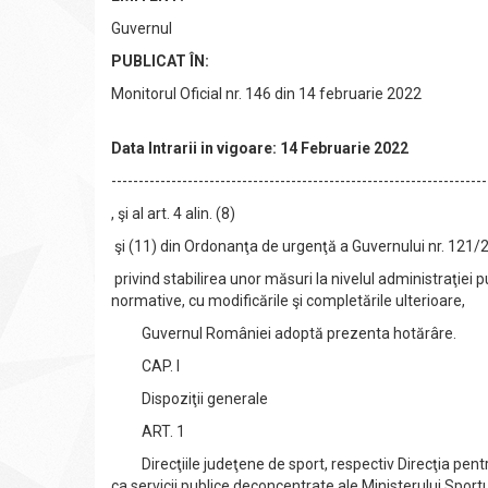
Guvernul
PUBLICAT ÎN:
Monitorul Oficial nr. 146 din 14 februarie 2022
Data Intrarii in vigoare: 14 Februarie 2022
---------------------------------------------------------------------
, şi al art. 4 alin. (8)
şi (11) din Ordonanţa de urgenţă a Guvernului nr. 121/
privind stabilirea unor măsuri la nivelul administraţiei
normative, cu modificările şi completările ulterioare,
Guvernul României adoptă prezenta hotărâre.
CAP. I
Dispoziţii generale
ART. 1
Direcţiile judeţene de sport, respectiv Direcţia pentr
ca servicii publice deconcentrate ale Ministerului Sportul