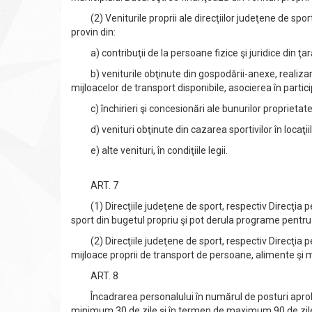
(2) Veniturile proprii ale direcţiilor judeţene de sport
provin din:
a) contribuţii de la persoane fizice şi juridice din ţară 
b) veniturile obţinute din gospodării-anexe, realizarea 
mijloacelor de transport disponibile, asocierea în particip
c) închirieri şi concesionări ale bunurilor proprietate pu
d) venituri obţinute din cazarea sportivilor în locaţiile
e) alte venituri, în condiţiile legii.
ART. 7
(1) Direcţiile judeţene de sport, respectiv Direcţia p
sport din bugetul propriu şi pot derula programe pentru 
(2) Direcţiile judeţene de sport, respectiv Direcţia pe
mijloace proprii de transport de persoane, alimente şi m
ART. 8
Încadrarea personalului în numărul de posturi aprobat
minimum 30 de zile şi în termen de maximum 90 de zile de