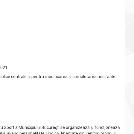
----
2021
 publice centrale şi pentru modificarea şi completarea unor acte
u Sport a Municipiului Bucureşti se organizează şi funcţionează
ui, având personalitate juridică, finanţate din venituri proprii şi