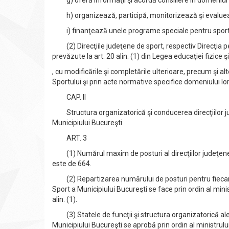
g) oferă informaţii şi acordă consiliere în domeniul 
h) organizează, participă, monitorizează şi evaluează
i) finanţează unele programe speciale pentru sportivi, 
(2) Direcţiile judeţene de sport, respectiv Direcţia pen
prevăzute la art. 20 alin. (1) din Legea educaţiei fizice ş
, cu modificările şi completările ulterioare, precum şi al
Sportului şi prin acte normative specifice domeniului lor
CAP. II
Structura organizatorică şi conducerea direcţiilor jud
Municipiului Bucureşti
ART. 3
(1) Numărul maxim de posturi al direcţiilor judeţene de
este de 664.
(2) Repartizarea numărului de posturi pentru fiecare 
Sport a Municipiului Bucureşti se face prin ordin al mini
alin. (1).
(3) Statele de funcţii şi structura organizatorică ale d
Municipiului Bucureşti se aprobă prin ordin al ministrului