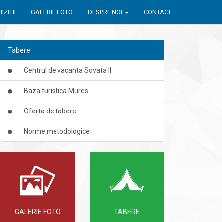
IZITII
GALERIE FOTO
DESPRE NOI
CONTACT
Tabere
Centrul de vacanta Sovata II
Baza turistica Mures
Oferta de tabere
Norme metodologice
GALERIE FOTO
TABERE