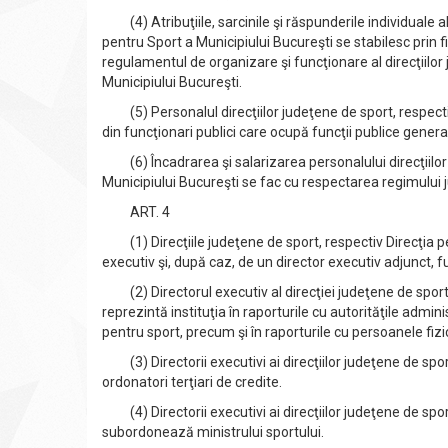
(4) Atribuţiile, sarcinile şi răspunderile individuale ale
pentru Sport a Municipiului Bucureşti se stabilesc prin f
regulamentul de organizare şi funcţionare al direcţiilor 
Municipiului Bucureşti.
(5) Personalul direcţiilor judeţene de sport, respectiv
din funcţionari publici care ocupă funcţii publice genera
(6) Încadrarea şi salarizarea personalului direcţiilor j
Municipiului Bucureşti se fac cu respectarea regimului ju
ART. 4
(1) Direcţiile judeţene de sport, respectiv Direcţia p
executiv şi, după caz, de un director executiv adjunct, fu
(2) Directorul executiv al direcţiei judeţene de sport, 
reprezintă instituţia în raporturile cu autorităţile admini
pentru sport, precum şi în raporturile cu persoanele fizice
(3) Directorii executivi ai direcţiilor judeţene de sport
ordonatori terţiari de credite.
(4) Directorii executivi ai direcţiilor judeţene de sport
subordonează ministrului sportului.