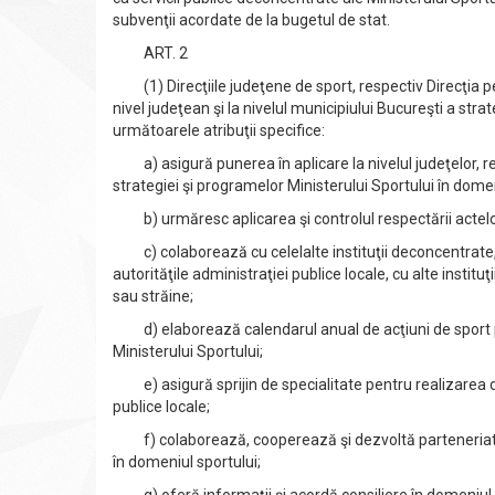
subvenţii acordate de la bugetul de stat.
ART. 2
(1) Direcţiile judeţene de sport, respectiv Direcţia p
nivel judeţean şi la nivelul municipiului Bucureşti a strat
următoarele atribuţii specifice:
a) asigură punerea în aplicare la nivelul judeţelor, re
strategiei şi programelor Ministerului Sportului în domen
b) urmăresc aplicarea şi controlul respectării actelo
c) colaborează cu celelalte instituţii deconcentrate, c
autorităţile administraţiei publice locale, cu alte instit
sau străine;
d) elaborează calendarul anual de acţiuni de sport prop
Ministerului Sportului;
e) asigură sprijin de specialitate pentru realizarea de
publice locale;
f) colaborează, cooperează şi dezvoltă parteneriate cu 
în domeniul sportului;