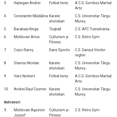
3
Hațiegan Andrei
Fotbal tenis
A.C.S. Gombos Martial
Arts
4
Constantin Mădălina
Karate
C.S. Universitar Târgu
shotokan
Mureș
5
Barabasi Kinga
Teqball
C.S. AFC Transilvania
6
Moldovan Anca
Culturism și
C.S. Retro Gym
Fitness
7
Cojoc Rareș
Dans Sportiv
C.S. Dansul Viorilor
reghin
8
Stanciu Nicolae
Karate
C.S. Universitar Târgu
shotokan
Mureș
9
Varo Norbert
Fotbal tenis
A.C.S. Gombos Martial
Arts
10
Andrei Raul Cosmin
Karate
C.S. Universitar Târgu
shotokan
Mureș
Antrenori
1
Moldovan Agoston
Culturism și
C.S. Retro Gym
Jozsef
Fitness