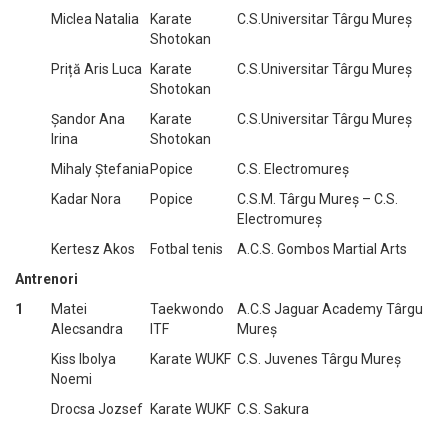
Miclea Natalia
Karate
C.S.Universitar Târgu Mureș
Shotokan
Priță Aris Luca
Karate
C.S.Universitar Târgu Mureș
Shotokan
Șandor Ana
Karate
C.S.Universitar Târgu Mureș
Irina
Shotokan
Mihaly Ștefania
Popice
C.S. Electromureș
Kadar Nora
Popice
C.S.M. Târgu Mureș – C.S.
Electromureș
Kertesz Akos
Fotbal tenis
A.C.S. Gombos Martial Arts
Antrenori
1
Matei
Taekwondo
A.C.S Jaguar Academy Târgu
Alecsandra
ITF
Mureș
Kiss Ibolya
Karate WUKF
C.S. Juvenes Târgu Mureș
Noemi
Drocsa Jozsef
Karate WUKF
C.S. Sakura