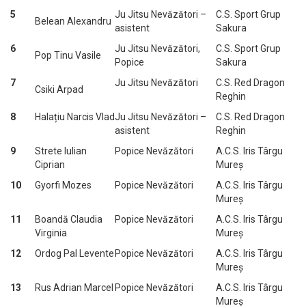
5
Ju Jitsu Nevăzători –
C.S. Sport Grup
Belean Alexandru
asistent
Sakura
6
Ju Jitsu Nevăzători,
C.S. Sport Grup
Pop Tinu Vasile
Popice
Sakura
7
Ju Jitsu Nevăzători
C.S. Red Dragon
Csiki Arpad
Reghin
8
Halațiu Narcis Vlad
Ju Jitsu Nevăzători –
C.S. Red Dragon
asistent
Reghin
9
Strete Iulian
Popice Nevăzători
A.C.S. Iris Târgu
Ciprian
Mureș
10
Gyorfi Mozes
Popice Nevăzători
A.C.S. Iris Târgu
Mureș
11
Boandă Claudia
Popice Nevăzători
A.C.S. Iris Târgu
Virginia
Mureș
12
Ordog Pal Levente
Popice Nevăzători
A.C.S. Iris Târgu
Mureș
13
Rus Adrian Marcel
Popice Nevăzători
A.C.S. Iris Târgu
Mureș