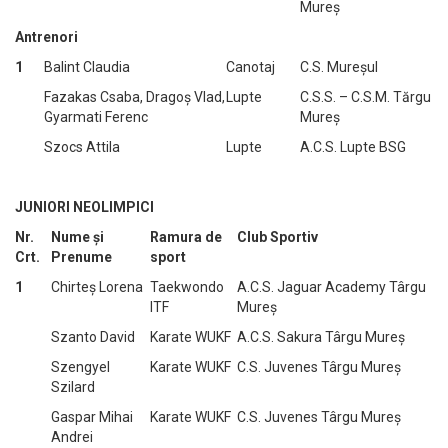
Mureș
Antrenori
1
Balint Claudia
Canotaj
C.S. Mureșul
Fazakas Csaba, Dragoș Vlad,
Lupte
C.S.S. – C.S.M. Tărgu
Gyarmati Ferenc
Mureș
Szocs Attila
Lupte
A.C.S. Lupte BSG
JUNIORI NEOLIMPICI
Nr.
Nume și
Ramura de
Club Sportiv
Crt.
Prenume
sport
1
Chirteș Lorena
Taekwondo
A.C.S. Jaguar Academy Târgu
ITF
Mureș
Szanto David
Karate WUKF
A.C.S. Sakura Târgu Mureș
Szengyel
Karate WUKF
C.S. Juvenes Târgu Mureș
Szilard
Gaspar Mihai
Karate WUKF
C.S. Juvenes Târgu Mureș
Andrei