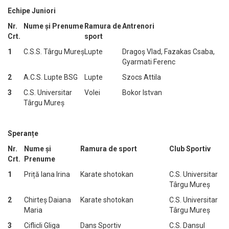
Echipe Juniori
Nr.
Nume și Prenume
Ramura de
Antrenori
Crt.
sport
1
C.S.S. Târgu Mureș
Lupte
Dragoș Vlad, Fazakas Csaba,
Gyarmati Ferenc
2
A.C.S. Lupte BSG
Lupte
Szocs Attila
3
C.S. Universitar
Volei
Bokor Istvan
Târgu Mureș
Speranțe
Nr.
Nume și
Ramura de sport
Club Sportiv
Crt.
Prenume
1
Priță Iana Irina
Karate shotokan
C.S. Universitar
Târgu Mureș
2
Chirteș Daiana
Karate shotokan
C.S. Universitar
Maria
Târgu Mureș
3
Ciflicli Gliga
Dans Sportiv
C.S. Dansul