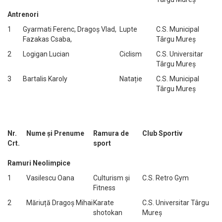
Antrenori
1
Gyarmati Ferenc, Dragoș Vlad,
Lupte
C.S. Municipal
Fazakas Csaba,
Târgu Mureș
2
Logigan Lucian
Ciclism
C.S. Universitar
Târgu Mureș
3
Bartalis Karoly
Natație
C.S. Municipal
Târgu Mureș
Nr.
Nume și Prenume
Ramura de
Club Sportiv
Crt.
sport
Ramuri Neolimpice
1
Vasilescu Oana
Culturism și
C.S. Retro Gym
Fitness
2
Măriuță Dragoș Mihai
Karate
C.S. Universitar Târgu
shotokan
Mureș