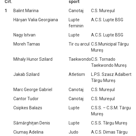
Crt.
sport
1
Balint Marina
Canotaj
C.S. Mureșul
Hărșan Valia Georgiana
Lupte
A.C.S. Lupte BSG
feminin
Nagy Istvan
Lupte
A.C.S. Lupte BSG
Moreh Tamas
Tir cu arcul
C.S.Municipal Târgu
Mureș
Mihaly Hunor Szilard
Taekwondo
C.S. Tornado
Taekwondo Mureș
Jakab Szilard
Atletism
L.P.S. Szasz Adalbert
Târgu Mureș
Marc George Gabriel
Canotaj
C.S. Mureșul
Cantor Tudor
Canotaj
C.S. Mureșul
Csipkes Balazs
Lupte
C.S.S. – C.S.M. Tărgu
Mureș
Sămărghițan Denis
Lupte
C.S.S. Târgu Mureș
Ciumaș Adelina
Judo
A.C.S. Dimas Târgu