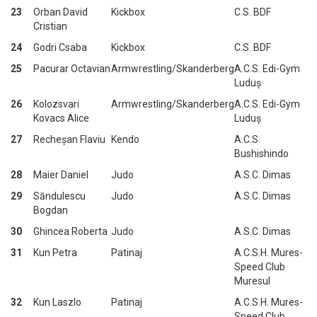
23
Orban David
Kickbox
C.S. BDF
Cristian
24
Godri Csaba
Kickbox
C.S. BDF
25
Pacurar Octavian
Armwrestling/Skanderberg
A.C.S. Edi-Gym
Luduș
26
Kolozsvari
Armwrestling/Skanderberg
A.C.S. Edi-Gym
Kovacs Alice
Luduș
27
Recheșan Flaviu
Kendo
A.C.S.
Bushishindo
28
Maier Daniel
Judo
A.S.C. Dimas
29
Săndulescu
Judo
A.S.C. Dimas
Bogdan
30
Ghincea Roberta
Judo
A.S.C. Dimas
31
Kun Petra
Patinaj
A.C.S.H. Mures-
Speed Club
Muresul
32
Kun Laszlo
Patinaj
A.C.S.H. Mures-
Speed Club