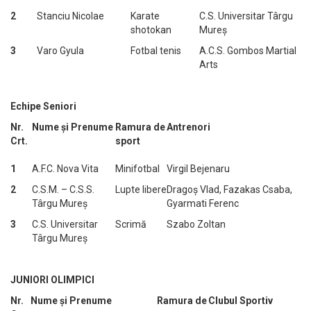
2
Stanciu Nicolae
Karate
C.S. Universitar Târgu
shotokan
Mureș
3
Varo Gyula
Fotbal tenis
A.C.S. Gombos Martial
Arts
Echipe Seniori
Nr.
Nume și Prenume
Ramura de
Antrenori
Crt.
sport
1
A.F.C. Nova Vita
Minifotbal
Virgil Bejenaru
2
C.S.M. – C.S.S.
Lupte libere
Dragoș Vlad, Fazakas Csaba,
Târgu Mureș
Gyarmati Ferenc
3
C.S. Universitar
Scrimă
Szabo Zoltan
Târgu Mureș
JUNIORI OLIMPICI
Nr.
Nume și Prenume
Ramura de
Clubul Sportiv