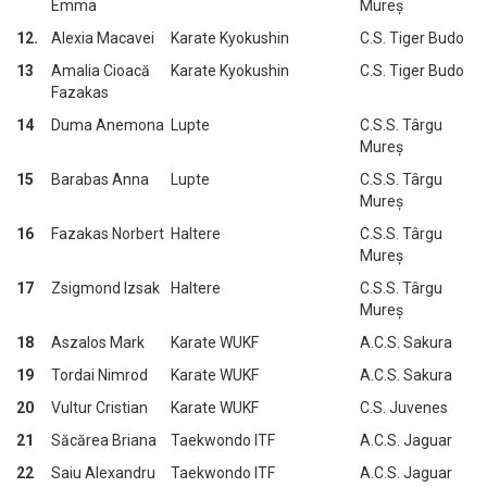
Emma
Mureș
12.
Alexia Macavei
Karate Kyokushin
C.S. Tiger Budo
13
Amalia Cioacă
Karate Kyokushin
C.S. Tiger Budo
Fazakas
14
Duma Anemona
Lupte
C.S.S. Târgu
Mureș
15
Barabas Anna
Lupte
C.S.S. Târgu
Mureș
16
Fazakas Norbert
Haltere
C.S.S. Târgu
Mureș
17
Zsigmond Izsak
Haltere
C.S.S. Târgu
Mureș
18
Aszalos Mark
Karate WUKF
A.C.S. Sakura
19
Tordai Nimrod
Karate WUKF
A.C.S. Sakura
20
Vultur Cristian
Karate WUKF
C.S. Juvenes
21
Săcărea Briana
Taekwondo ITF
A.C.S. Jaguar
22
Saiu Alexandru
Taekwondo ITF
A.C.S. Jaguar