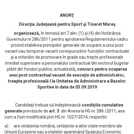
ANUNŢ
Direcţia Judeţeană pentru Sport şi Tineret Mureş
organizează,
în temeiul art.7 alin. (1) şi (4) din Hotărârea
Guvernului nr.286/2011 pentru aprobarea Regulamentului-cadru
privind stabilirea principiilor generale de ocupare a unui post
vacant sau temporar vacant corespunzător funcţiilor contractuale
şi a criteriilor de promovare în grade sau trepte profesionale
imediat superioare a personalului contractual din sectorul bugetar
plătit din fonduri publice, actualizată
, concurs pentru ocuparea
unui post contractual vacant de execuţie de administrator,
treapta profesională I la Unitatea de Administrare a Bazelor
Sportive în data de 03.09.2019
Candidaţii trebuie să îndeplinească
condiţiile cumulative
generale
prevăzute de
art. 3
din Anexa la HG nr. 286 /2011, asa
cum a fost modificată prin HG nr. 1027/2014, respectiv:
a) are cetăţenia română, cetăţenie a altor state membre ale
Uniunii Europene sau a statelor aparţinând Spaţiului Economic