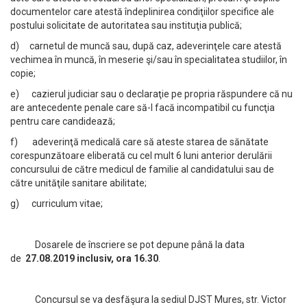
documentelor care atestă îndeplinirea condiţiilor specifice ale
postului solicitate de autoritatea sau instituţia publică;
d) carnetul de muncă sau, după caz, adeverinţele care atestă
vechimea în muncă, în meserie şi/sau în specialitatea studiilor, în
copie;
e) cazierul judiciar sau o declaraţie pe propria răspundere că nu
are antecedente penale care să-l facă incompatibil cu funcţia
pentru care candidează;
f) adeverinţă medicală care să ateste starea de sănătate
corespunzătoare eliberată cu cel mult 6 luni anterior derulării
concursului de către medicul de familie al candidatului sau de
către unităţile sanitare abilitate;
g) curriculum vitae;
Dosarele de înscriere se pot depune până la data
de
27.08.2019 inclusiv, ora 16.30
.
Concursul se va desfăşura la sediul DJST Mures, str. Victor