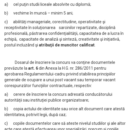
a) cel puţin studii liceale absolvite cu diplomă;
b) vechime în muncă – minim 5 ani;
c) abilităţi manageriale, corectitudine, operativitate şi
receptivitate în soluţionarea sarcinilor repartizate, disciplină
profesională, păstrarea confidenţialităţii, capacitatea de a lucra în
echipă, capacitate de analiză şi sinteză, creativitate şi iniţiativă,
postul incluzând şi
atribuţii de muncitor calificat
.
Dosarul de înscriere la concurs va conţine documentele
prevăzute la
art. 6
din Anexa la H.G. nr. 286/2011 pentru
aprobarea Regulamentului-cadru privind stabilirea principiilor
generale de ocupare a unui post vacant sau temporar vacant
corespunzător funcţiilor contractuale, respectiv:
a) cerere de înscriere la concurs adresată conducătorului
autorităţii sau instituţiei publice organizatoare;
b) copia actului de identitate sau orice alt document care atestă
identitatea, potrivit legii, după caz;
c) copiile documentelor care să ateste nivelul studiilor şi ale altor
acte care atestă efectuarea unor specializări, precum şi copiile