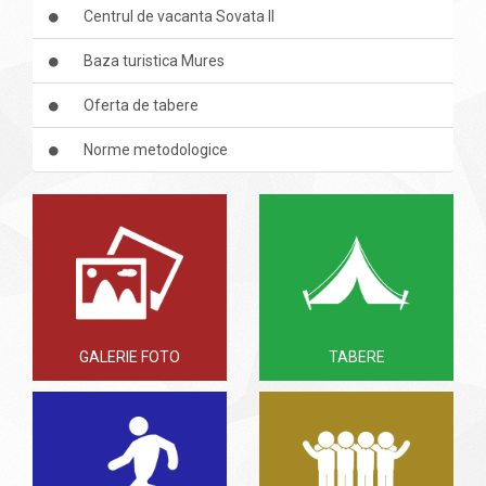
Centrul de vacanta Sovata II
Baza turistica Mures
Oferta de tabere
Norme metodologice
GALERIE FOTO
TABERE