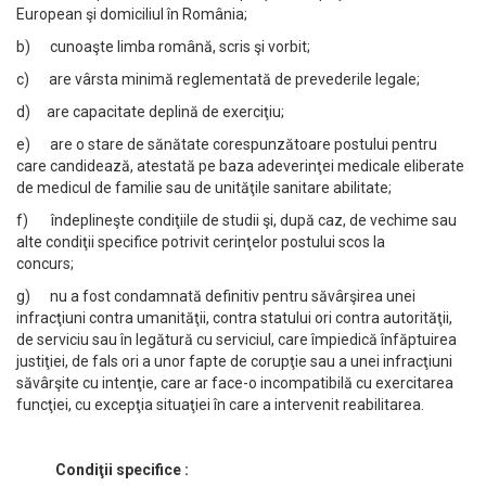
European şi domiciliul în România;
b) cunoaşte limba română, scris şi vorbit;
c) are vârsta minimă reglementată de prevederile legale;
d) are capacitate deplină de exerciţiu;
e) are o stare de sănătate corespunzătoare postului pentru
care candidează, atestată pe baza adeverinţei medicale eliberate
de medicul de familie sau de unităţile sanitare abilitate;
f) îndeplineşte condiţiile de studii şi, după caz, de vechime sau
alte condiţii specifice potrivit cerinţelor postului scos la
concurs;
g) nu a fost condamnată definitiv pentru săvârşirea unei
infracţiuni contra umanităţii, contra statului ori contra autorităţii,
de serviciu sau în legătură cu serviciul, care împiedică înfăptuirea
justiţiei, de fals ori a unor fapte de corupţie sau a unei infracţiuni
săvârşite cu intenţie, care ar face-o incompatibilă cu exercitarea
funcţiei, cu excepţia situaţiei în care a intervenit reabilitarea.
Condiţii specifice :