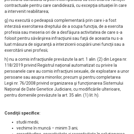
contractuale pentru care candidează, cu excepţia situaţiei în care
a intervenit reabilitarea;
g) nu execută o pedeapsă complementară prin care i-a fost
interzisă exercitarea dreptului de a ocupa funcţia, de a exercita
profesia sau meseria ori de a desfăşura activitatea de care s-a
folosit pentru săvârşirea infracţiunii sau faţă de aceasta nu s-a
luat măsura de siguranţă a interzicerii ocupării unei funcţii sau a
exercitării unei profesii;
h) nu a comis infracţiunile prevăzute la art. 1 alin. (2) din Legea nr.
118/2019 privind Registrul naţional automatizat cu privire la
persoanele care au comis infracţiuni sexuale, de exploatare a unor
persoane sau asupra minorilor, precum şi pentru completarea
Legii nr. 76/2008 privind organizarea şi funcţionarea Sistemului
Naţional de Date Genetice Judiciare, cu modificările ulterioare,
pentru domeniile prevăzute la art. 35 alin. (1) lit. h).
Condiţii specifice:
studii medii;
vechime în muncă – minim 3 ani;