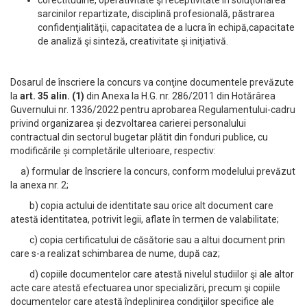
corectitudine, operativitate şi receptivitate în soluţionarea
sarcinilor repartizate, disciplină profesională, păstrarea
confidenţialităţii, capacitatea de a lucra în echipă,capacitate
de analiză şi sinteză, creativitate şi iniţiativă.
Dosarul de înscriere la concurs va conţine documentele prevăzute
la
art. 35 alin. (1)
din Anexa la H.G. nr. 286/2011 din Hotărârea
Guvernului nr. 1336/2022 pentru aprobarea Regulamentului-cadru
privind organizarea și dezvoltarea carierei personalului
contractual din sectorul bugetar plătit din fonduri publice, cu
modificările și completările ulterioare, respectiv:
a) formular de înscriere la concurs, conform modelului prevăzut
la anexa nr. 2;
b) copia actului de identitate sau orice alt document care
atestă identitatea, potrivit legii, aflate în termen de valabilitate;
c) copia certificatului de căsătorie sau a altui document prin
care s-a realizat schimbarea de nume, după caz;
d) copiile documentelor care atestă nivelul studiilor şi ale altor
acte care atestă efectuarea unor specializări, precum şi copiile
documentelor care atestă îndeplinirea condiţiilor specifice ale