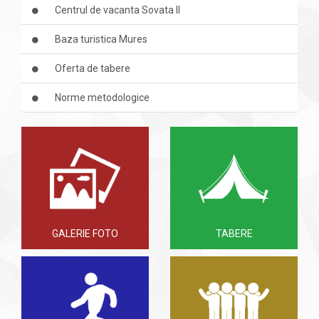
Centrul de vacanta Sovata II
Baza turistica Mures
Oferta de tabere
Norme metodologice
GALERIE FOTO
TABERE