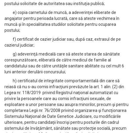
postului solicitate de autoritatea sau instituţia publică;
e) copia carnetului de muncă, a adeverinţei eliberate de
angajator pentru perioada lucrată, care să ateste vechimea în
muncă şi în specialitatea studiilor solicitate pentru ocuparea
postului;
f) certificat de cazier judiciar sau, după caz, extrasul de pe
cazierul judiciar;
g) adeverinţă medicală care să ateste starea de sănătate
corespunzătoare, eliberată de către medicul de familie al
candidatului sau de către unităţile sanitare abilitate cu cel mult 6
luni anterior derulării concursului;
h) certificatul de integritate comportamentală din care să
reiasă că nu s-au comis infracţiuni prevăzute la art. 1 alin. (2) din
Legea nr. 118/2019 privind Registrul naţional automatizat cu
privire la persoanele care au comis infracţiuni sexuale, de
exploatare a unor persoane sau asupra minorilor, precum şi pentru
completarea Legii nr. 76/2008 privind organizarea şi funcţionarea
Sistemului Naţional de Date Genetice Judiciare, cu modificările
ulterioare, pentru candidaţii înscrişi pentru posturile din cadrul
sistemului de învăţământ, sănătate sau protecţie socială, precum