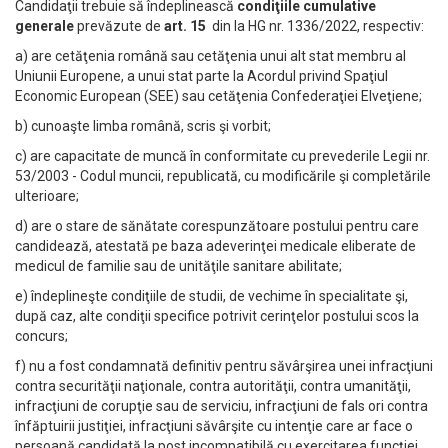
Candidaţii trebuie să îndeplinească
condiţiile cumulative
generale
prevăzute de
art. 15
din la HG nr. 1336/2022, respectiv:
a) are cetăţenia română sau cetăţenia unui alt stat membru al
Uniunii Europene, a unui stat parte la Acordul privind Spaţiul
Economic European (SEE) sau cetăţenia Confederaţiei Elveţiene;
b) cunoaşte limba română, scris şi vorbit;
c) are capacitate de muncă în conformitate cu prevederile Legii nr.
53/2003 - Codul muncii, republicată, cu modificările şi completările
ulterioare;
d) are o stare de sănătate corespunzătoare postului pentru care
candidează, atestată pe baza adeverinţei medicale eliberate de
medicul de familie sau de unităţile sanitare abilitate;
e) îndeplineşte condiţiile de studii, de vechime în specialitate şi,
după caz, alte condiţii specifice potrivit cerinţelor postului scos la
concurs;
f) nu a fost condamnată definitiv pentru săvârşirea unei infracţiuni
contra securităţii naţionale, contra autorităţii, contra umanităţii,
infracţiuni de corupţie sau de serviciu, infracţiuni de fals ori contra
înfăptuirii justiţiei, infracţiuni săvârşite cu intenţie care ar face o
persoană candidată la post incompatibilă cu exercitarea funcţiei