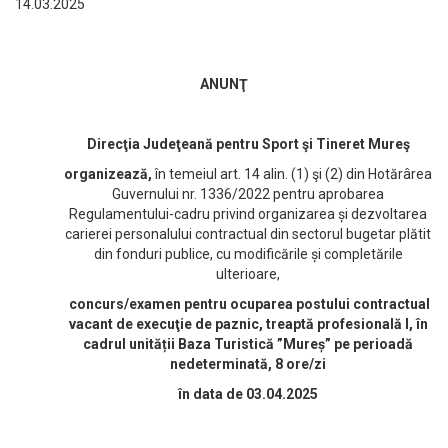
14.03.2025
ANUNŢ
Direcţia Judeţeană pentru Sport şi Tineret Mureş
organizează,
în temeiul art. 14 alin. (1) şi (2) din Hotărârea
Guvernului nr. 1336/2022 pentru aprobarea
Regulamentului-cadru privind organizarea și dezvoltarea
carierei personalului contractual din sectorul bugetar plătit
din fonduri publice, cu modificările și completările
ulterioare,
concurs/examen pentru ocuparea postului contractual
vacant de execuţie de paznic, treaptă profesională I, în
cadrul unității Baza Turistică ”Mureș” pe perioadă
nedeterminată, 8 ore/zi
în data de 03.04.2025