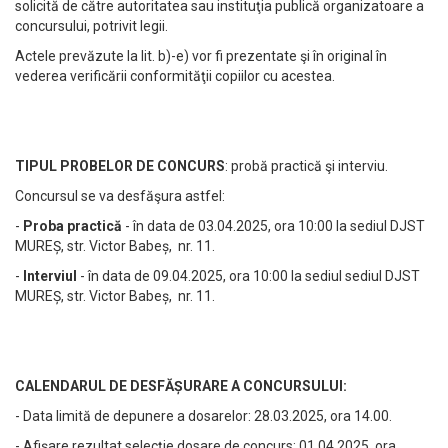
solicită de către autoritatea sau instituţia publică organizatoare a
concursului, potrivit legii.
Actele prevăzute la lit. b)-e) vor fi prezentate şi în original în
vederea verificării conformităţii copiilor cu acestea.
TIPUL PROBELOR DE CONCURS
: probă practică şi interviu.
Concursul se va desfăşura astfel:
-
Proba practică
- în data de 03.04.2025, ora 10:00 la sediul DJST
MUREȘ, str. Victor Babeș, nr. 11.
-
Interviul
- în data de 09.04.2025, ora 10:00 la sediul sediul DJST
MUREȘ, str. Victor Babeș, nr. 11.
CALENDARUL DE DESFĂȘURARE A CONCURSULUI:
- Data limită de depunere a dosarelor: 28.03.2025, ora 14.00.
- Afișare rezultat selecție dosare de concurs: 01.04.2025, ora