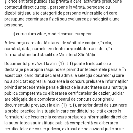
şi orice entitate publică sau privată a cărei activitate presupune
contactul direct cu copii, persoane în vârstă, persoane cu
dizabilităţi sau alte categorii de persoane vulnerabile ori care
presupune examinarea fizică sau evaluarea psihologică a unei
persoane;
i) curriculum vitae, model comun european.
Adeverinţa care atestă starea de sănătate conţine, în clar,
numărul, data, numele emitentului şi calitatea acestuia, în
formatul standard stabilit de Ministerul Sănătăţii.
Documentul prevăzut la alin. (1) lit. f) poate fi înlocuit cu o
declaraţie pe propria răspundere privind antecedentele penale. În
acest caz, candidatul declarat admis la selecţia dosarelor şi care
nu a solicitat expres la înscrierea la concurs preluarea informaţiilor
privind antecedentele penale direct de la autoritatea sau instituţia
publică competentă cu eliberarea certificatelor de cazier judiciar
are obligaţia de a completa dosarul de concurs cu originalul
documentului prevăzut la alin. (1) lit. f), anterior datei de susţinere
a probei practice. În situaţia în care candidatul solicită expres în
formularul de înscriere la concurs preluarea informaţiilor direct de
la autoritatea sau instituţia publică competentă cu eliberarea
certificatelor de cazier judiciar, extrasul de pe cazierul judiciar se