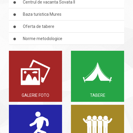
Centrul de vacanta Sovata II
Baza turistica Mures
Oferta de tabere
Norme metodologice
GALERIE FOTO
TABERE