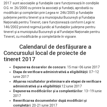
2017 sunt asociațiile şi fundaţiile care funcţionează în condiţiile
O.G. nr. 26/2000 cu privire la asociații și fundații, aprobată cu
modificări şi completări prin Legea nr. 246/2005 și fundațiile
județene pentru tineret și a municipiului București și Fundația
Națională pentru Tineret, care funcționează conform Legii nr.
146/2002 privind regimul juridic al fundaţiilor judeţene pentru
tineret şi a municipiului Bucureşti și al Fundației Naționale pentru
Tineret, cu modificările și completările în vigoare.
Calendarul de desfășurare a
Concursului local de proiecte de
tineret 2017
Depunerea dosarelor de concurs
: 15 mai–06 iunie 2017
Etapa de verificare administrativă a eligibilității
: 07–12
iunie 2017
Afișarea rezultatelor preliminare ale etapei de verificare
administrativă și a eligibilității
:12 iunie 2017
Depunerea modificărilor și a complentărilor
: 13–19 iunie
2017
Reverificarea documentelor după modificări și
completări
: 20-21 iunie 2017