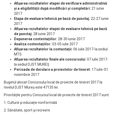
Afișarea rezultatelor etapei de verificare administrativă
și a eligibilității după modificări și completări:
21 iunie
2017
Etapa de evaluare tehnică pe bază de punctaj:
22-27 iunie
2017
Afișarea rezultatelor etapei de evaluare tehnică pe bază
de punctaj:
28 iunie 2017
Depunerea contestațiilor:
28-30 iunie 2017
Analiza contestațiilor:
03-05 iulie 2017
Afișarea rezultatelor la contastații:
06 iulie 2017-la sediul
MTS
Afișarea rezultatelor finale ale concursului:
07 iulie 2017-
la sediul DJST MUREȘ
Perioada de derulare a proiectelor de tineret:
17 iulie-01
noiembrie 2017
Bugetul alocat Concursului local de proiecte de tineret 2017 la
nivelul DJST Mureș este 47135 lei.
Prioritățile pentru Concursul local de proiecte de tineret 2017 sunt:
1. Cultură și educație nonformală
2. Sănătate, sport și recreere