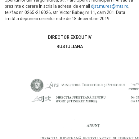
Sporturilor din Târgu Mureș, str. Parc Sportiv Municipal nr 4, sau să
prezinte o cerere în scris la adresa de email
djst.mures@mts.ro
,
tel/fax nr. 0265-216026, str. Victor Babeș nr 11, cam 201. Data
limită a depunerii cererilor este de 18 decembrie 2019.
DIRECTOR EXECUTIV
RUS IULIANA