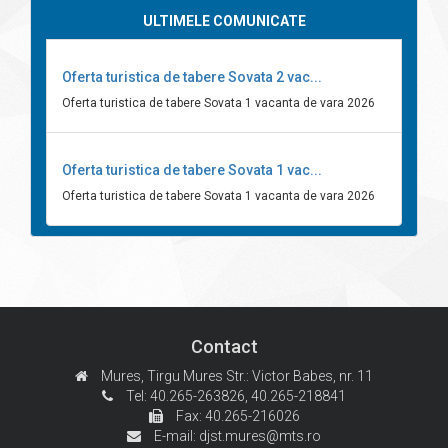
ULTIMELE COMUNICATE
Oferta turistica de tabere Sovata 2 vac...
Oferta turistica de tabere Sovata 1 vacanta de vara 2026
Oferta turistica de tabere Sovata 1 vac...
Oferta turistica de tabere Sovata 1 vacanta de vara 2026
Contact
Mures, Tirgu Mures
Str.: Victor Babes, nr. 11
Tel: 40.265-263826,
40.265-218841
Fax: 40.265-216026
E-mail:
djst.mures@mts.ro