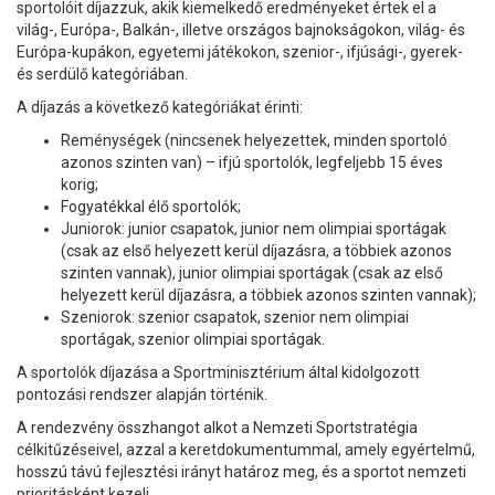
sportolóit díjazzuk, akik kiemelkedő eredményeket értek el a
világ-, Európa-, Balkán-, illetve országos bajnokságokon, világ- és
Európa-kupákon, egyetemi játékokon, szenior-, ifjúsági-, gyerek-
és serdülő kategóriában.
A díjazás a következő kategóriákat érinti:
Reménységek (nincsenek helyezettek, minden sportoló
azonos szinten van) – ifjú sportolók, legfeljebb 15 éves
korig;
Fogyatékkal élő sportolók;
Juniorok: junior csapatok, junior nem olimpiai sportágak
(csak az első helyezett kerül díjazásra, a többiek azonos
szinten vannak), junior olimpiai sportágak (csak az első
helyezett kerül díjazásra, a többiek azonos szinten vannak);
Szeniorok: szenior csapatok, szenior nem olimpiai
sportágak, szenior olimpiai sportágak.
A sportolók díjazása a Sportminisztérium által kidolgozott
pontozási rendszer alapján történik.
A rendezvény összhangot alkot a Nemzeti Sportstratégia
célkitűzéseivel, azzal a keretdokumentummal, amely egyértelmű,
hosszú távú fejlesztési irányt határoz meg, és a sportot nemzeti
prioritásként kezeli.