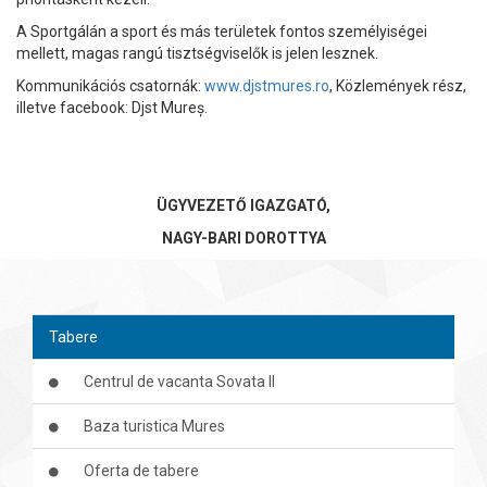
A Sportgálán a sport és más területek fontos személyiségei
mellett, magas rangú tisztségviselők is jelen lesznek.
Kommunikációs csatornák:
www.djstmures.ro
, Közlemények rész,
illetve facebook: Djst Mureș.
ÜGYVEZETŐ IGAZGATÓ,
NAGY-BARI DOROTTYA
Tabere
Centrul de vacanta Sovata II
Baza turistica Mures
Oferta de tabere