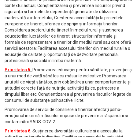
contextul actual; Conștientizarea și prevenirea riscurilor privind
siguranța și formele de dependență generate de utilizarea
inadecvată a internetului; Creșterea accesibilității la proiectele
europene de tineret, oferirea de sprijin și informații tinerilor;
Consolidarea sectorului de tineret în mediul rural și susținerea
educatorilor, lucrătorilor de tineret, structurilor informale și
formale de reprezentare a tinerilor din mediul rural sau care oferă
servicii acestora; Facilitarea accesului tinerilor din mediul rural la o
educație de calitate și oportunități de dezvoltare personală,
profesională și socială în limba maternă.
Prioritatea 5.
Promovarea educației pentru sănătate, prevenției și
a unui mod de viață sănătos cu măsurile indicative:Promovarea
unui stil de viață sănătos, prin dobândirea unor comportamente și
atitudini corecte față de nutriție, activități fizice, petrecere a
timpului liber etc; Conștientizarea și prevenirea riscurilor legate de
consumul de substanțe psihoactive ilicite;
Promovarea de servicii de consiliere a tinerilor afectați psiho-
emoțional în urmă măsurilor impuse de prevenire a răspândirii și
contaminării SARS-COV-2.
Prioritatea 6.
Susținerea diversității culturale și a accesului la