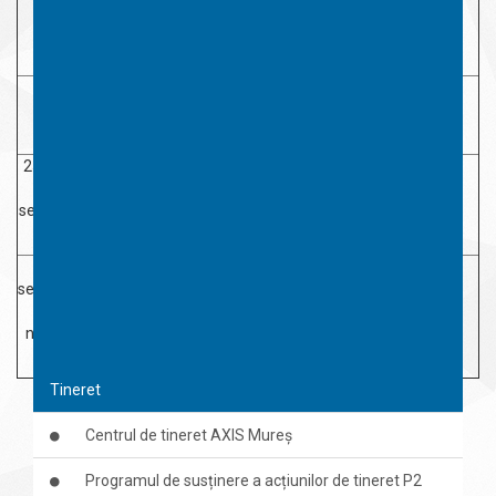
18-19
Redactare și transmitere
august
solicitare accord finanțare
2021
20-24
august
Termen răspuns acorduri
2021
25 august-
Întocmire referate și încheierea
1
contractelor de finanțare
septembrie
nerambursabilă
2021
2
septembrie-
26
Perioadă derulare proiecte
noiembrie
2021
Tineret
Centrul de tineret AXIS Mureș
Programul de susținere a acțiunilor de tineret P2