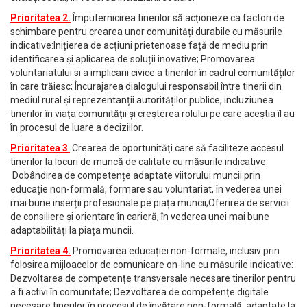
Prioritatea 2.
Împuternicirea tinerilor să acționeze ca factori de
schimbare pentru crearea unor comunități durabile cu măsurile
indicative:Inițierea de acțiuni prietenoase față de mediu prin
identificarea și aplicarea de soluții inovative; Promovarea
voluntariatului si a implicarii civice a tinerilor în cadrul comunităților
în care trăiesc; Încurajarea dialogului responsabil între tinerii din
mediul rural și reprezentanții autorităților publice, incluziunea
tinerilor în viața comunității și creșterea rolului pe care aceștia îl au
în procesul de luare a deciziilor.
Prioritatea 3
.
Crearea de oportunități care să faciliteze accesul
tinerilor la locuri de muncă de calitate cu măsurile indicative:
Dobândirea de competențe adaptate viitorului muncii prin
educație non-formală, formare sau voluntariat, în vederea unei
mai bune inserții profesionale pe piața muncii;Oferirea de servicii
de consiliere și orientare în carieră, în vederea unei mai bune
adaptabilități la piața muncii.
Prioritatea 4.
Promovarea educației non-formale, inclusiv prin
folosirea mijloacelor de comunicare on-line cu măsurile indicative:
Dezvoltarea de competențe transversale necesare tinerilor pentru
a fi activi în comunitate; Dezvoltarea de competențe digitale
necesare tinerilor în procesul de învățare non-formală, adaptate la