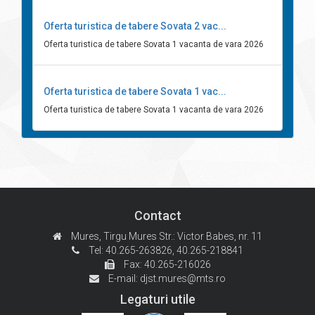
Oferta turistica de tabere Sovata 2 vac...
Oferta turistica de tabere Sovata 1 vacanta de vara 2026
Oferta turistica de tabere Sovata 1 vac...
Oferta turistica de tabere Sovata 1 vacanta de vara 2026
Contact
Mures, Tirgu Mures
Str.: Victor Babes, nr. 11
Tel: 40.265-263826,
40.265-218841
Fax: 40.265-216026
E-mail:
djst.mures@mts.ro
Legaturi utile