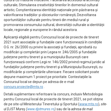
cultură cu măsurile indicative: Facilitarea accesului la activități
culturale; Stimularea creativității tinerilor în domeniul cultural
artistic; Conștientizarea identității naționale prin păstrarea și
valorificarea tradițiilor și obiceiurilor românești; Dezvoltarea
oportunităților culturale pentru tinerii din mediul rural și
promovarea consumului cultural, diversității culturale a identității
locale, regionale și europene în rândul acestora.
Aplicanţii eligibili pentru Concursul local de proiecte de tineret
2021 sunt asociațiile și fundațiile care funcționează în condițiile
O.G. nr. 26/2000 cu privire la asociații și fundații, aprobată cu
modificări şi completări prin Legea nr. 246/2005 și fundațiile
județene pentru tineret și a municipiului București care
funcționează conform Legii nr. 146/2002 privind regimul juridic al
fundaţiilor judeţene pentru tineret şi a Municipiului Bucureşti, cu
modificările și completările ulterioare. Fiecare solicitant poate
depune maximum 1 proiect pe prioritate. Contestațiile la
Concursul local se depun pe adresa de e-mail
concurs.proiecte@mts.ro
.
Detalii suplimentare referitoare la concurs, inclusiv Metodologia
pentru Concursul local de proiecte de tineret 2021, se pot obţine
de pe site-ul Ministerului Tineretului şi Sportului (
www.mts.ro
),
site-
ul DJST Mureș (
www.djstmures.ro
)
sau de la
adresa de mail