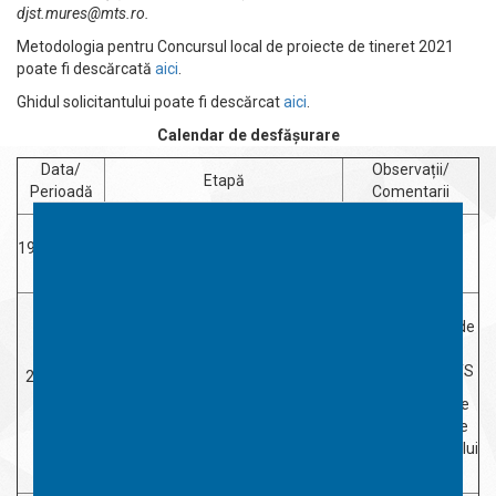
djst.mures@mts.ro
.
Metodologia pentru Concursul local de proiecte de tineret 2021
poate fi descărcată
aici
.
Ghidul solicitantului poate fi descărcat
aici
.
Calendar de desfășurare
Data/
Observații/
Etapă
Perioadă
Comentarii
OMTS de aprobare a
19 mai 2021
metodologiei să fie publicat în
MOf
Fiecare direcție
publică anunțul de
participare
Pregătirea și publicarea anunțului
elaborate de MTS
21-31 mai
de participare în Monitorul Oficial
2021
al României și 2 cotidiene și pe
31 mai 2021este
site-ul DJST/DSTMB
termen limită de
aparitie a anunțului
de participare