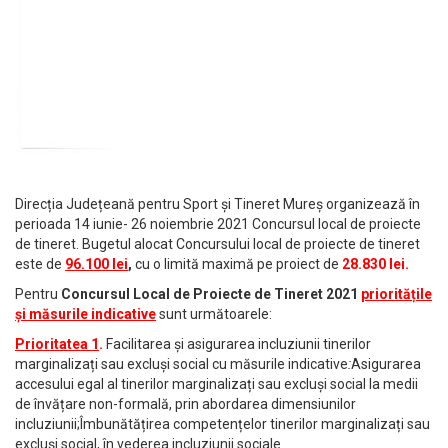
Direcția Județeană pentru Sport și Tineret Mureș organizează în
perioada 14 iunie- 26 noiembrie 2021 Concursul local de proiecte
de tineret. Bugetul alocat Concursului local de proiecte de tineret
este de
96.100 lei
,
cu o limită maximă pe proiect de
28.830 lei.
Pentru
Concursul Local de Proiecte de Tineret 2021
prioritățile
și măsurile indicative
sunt următoarele:
Prioritatea 1
.
Facilitarea și asigurarea incluziunii tinerilor
marginalizați sau excluși social cu măsurile indicative
:
Asigurarea
accesului egal al tinerilor marginalizați sau excluși social la medii
de învățare non-formală, prin abordarea dimensiunilor
incluziunii;Îmbunătățirea competențelor tinerilor marginalizați sau
excluși social, în vederea incluziunii sociale.