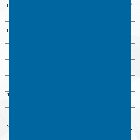
Conform art. 20,
14-30 iunie
Perioada de depunere a
alin (1) din Legea
2021
proiectelor pentru CLPT
350/ 2005
Timp rezervă de așteptare a
1 iulie 2021
eventualelor proiecte depuse prin
postă/ curier
2-7 iulie
Etapa I
2021
Afișare rezultate preliminare
8 iulie
pentru Etapa I
9-15 iulie
Etapa de depune completări
2021
16-19 iulie
Etapa I- verificarea completărilor
2021
depuse
19 iulie
Afișare rezultate finale pentru
2021
Etapa I
20-22 iulie
Depunerea contestațiilor pentru
Se depun la MTS
2021
Etapa I