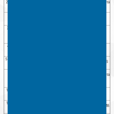
23-27 iulie
Comisie constituită
Analiza contestațiilor Etapei I
2021
la nivel de MTS
28 iulie
Afișarea rezultatelor
2021
Contestațiilor la etapa I
29 iulie-3
august
Etapa a II-a
2021
4 august
Afișarea rezultatelor pentru
2021
Etapa a II-a
5-9 august
Depunerea contestațiilor pentru
Se depun la MTS
2021
Etapa a II-a
10-16
Comisie constituită
august
Analiza contestațiilor Etapei a II-a
la nivel de MTS
2021
16 august
Afișarea rezultatelor
Site MTS
2021
Contestațiilor la etapa a II-a
17 august
Afisarea rezultatelor finale CLPT
Site DJST/DSTMB
2021