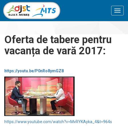
Toggl
navig
Oferta de tabere pentru
vacanța de vară 2017:
https://youtu.be/P0nRo8ymGZ8
https://www.youtube.com/watch?v=MvRYKAyka_4&t=964s