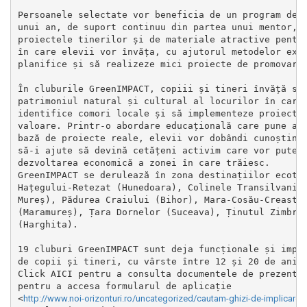
Persoanele selectate vor beneficia de un program de f
unui an, de suport continuu din partea unui mentor, d
proiectele tinerilor și de materiale atractive pentru
în care elevii vor învăța, cu ajutorul metodelor expe
planifice și să realizeze mici proiecte de promovare 
În cluburile GreenIMPACT, copiii și tineri învăță să 
patrimoniul natural și cultural al locurilor în care 
identifice comori locale și să implementeze proiecte 
valoare. Printr-o abordare educațională care pune acc
bază de proiecte reale, elevii vor dobândi cunoștințe
să-i ajute să devină cetățeni activim care vor putea 
dezvoltarea economică a zonei în care trăiesc.

GreenIMPACT se derulează în zona destinațiilor ecotur
Hațegului-Retezat (Hunedoara), Colinele Transilvaniei
Mureș), Pădurea Craiului (Bihor), Mara-Cosău-Creasta 
(Maramureș), Țara Dornelor (Suceava), Ținutul Zimbrul
(Harghita).

19 cluburi GreenIMPACT sunt deja funcționale și impli
de copii și tineri, cu vârste între 12 și 20 de ani.

Click AICI pentru a consulta documentele de prezentar
pentru a accesa formularul de aplicație

<
http://www.noi-orizonturi.ro/uncategorized/cautam-ghizi-de-impli