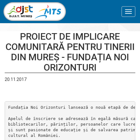
Toggl
navig
PROIECT DE IMPLICARE
COMUNITARĂ PENTRU TINERII
DIN MUREȘ - FUNDAȚIA NOI
ORIZONTURI
20.11.2017
Fundația Noi Orizonturi lansează o nouă etapă de desc
Apelul de înscriere se adresează în egală măsură cadr
bibliotecarilor, părinților, persoanelor care lucreaz
și sunt pasionate de educație și de salvarea patrimon
cultural al României.
