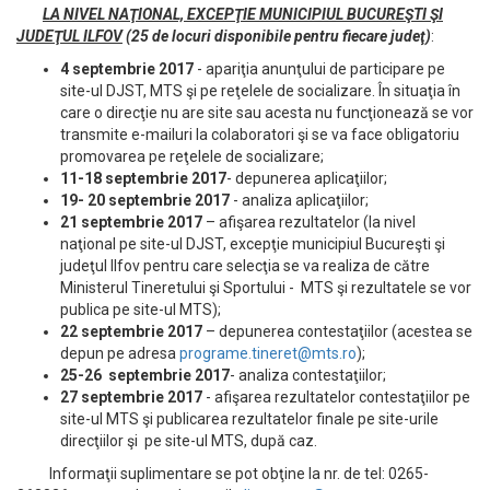
LA NIVEL NAŢIONAL, EXCEPŢIE MUNICIPIUL BUCUREŞTI ŞI
JUDEŢUL ILFOV
(25 de locuri disponibile pentru fiecare judeţ)
:
4 septembrie 2017
- apariţia anunţului de participare pe
site-ul DJST, MTS şi pe reţelele de socializare. În situaţia în
care o direcţie nu are site sau acesta nu funcţionează se vor
transmite e-mailuri la colaboratori şi se va face obligatoriu
promovarea pe reţelele de socializare;
11-18 septembrie 2017
- depunerea aplicaţiilor;
19- 20 septembrie 2017
- analiza aplicaţiilor;
21 septembrie
2017
– afişarea rezultatelor (la nivel
naţional pe site-ul DJST, excepţie municipiul Bucureşti şi
judeţul Ilfov pentru care selecţia se va realiza de către
Ministerul Tineretului şi Sportului - MTS şi rezultatele se vor
publica pe site-ul MTS);
22 septembrie 2017
– depunerea contestaţiilor (acestea se
depun pe adresa
programe.tineret@mts.ro
);
25-26 septembrie 2017
- analiza contestaţiilor;
27 septembrie 2017
- afişarea rezultatelor contestaţiilor pe
site-ul MTS şi publicarea rezultatelor finale pe site-urile
direcţiilor şi pe site-ul MTS, după caz.
Informaţii suplimentare se pot obţine la nr. de tel: 0265-