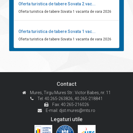
Oferta turistica de tabere Sovata 2 vac...
Oferta turistica de tabere Sovata 1 vacanta de vara 2026
Oferta turistica de tabere Sovata 1 vac...
Oferta turistica de tabere Sovata 1 vacanta de vara 2026
Contact
Mures, Tirgu Mures
Str.: Victor Babes, nr. 11
Tel: 40.265-263826,
40.265-218841
Fax: 40.265-216026
E-mail:
djst.mures@mts.ro
Legaturi utile