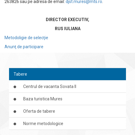
263826 sau pe adresa de email:
djst.mures@mts.ro
.
DIRECTOR EXECUTIV,
RUS IULIANA
Metodoligie de selecţie
Anunţ de participare
Tabere
Centrul de vacanta Sovata II
Baza turistica Mures
Oferta de tabere
Norme metodologice