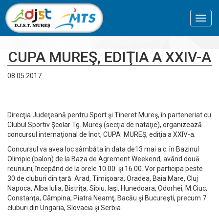
Toggl
navig
CUPA MUREŞ, EDIŢIA A XXIV-A
08.05.2017
Direcţia Judeţeană pentru Sport şi Tineret Mureş, în parteneriat cu
Clubul Sportiv Şcolar Tg. Mureş (secţia de nataţie), organizează
concursul internaţional de înot, CUPA MUREŞ, ediţia a XXIV-a.
Concursul va avea loc sâmbăta în data de13 mai a.c. în Bazinul
Olimpic (balon) de la Baza de Agrement Weekend, având două
reuniuni, începând de la orele 10.00 şi 16.00. Vor participa peste
30 de cluburi din ţară: Arad, Timişoara, Oradea, Baia Mare, Cluj
Napoca, Alba Iulia, Bistriţa, Sibiu, Iaşi, Hunedoara, Odorhei, M.Ciuc,
Constanţa, Câmpina, Piatra Neamţ, Bacău şi Bucureşti, precum 7
cluburi din Ungaria, Slovacia şi Serbia.