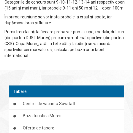
Categoriile de concurs sunt 9-10-11-12-13-14 ani respectiv open
(15 ani şi mai mari), iar probele 9-11 ani 50 m si 12 – open 100m.
În prima reuniune se vor înota probele la craul şi spate, iar
dupămasa bras şi fluture.
Primii trei clasaţi la fiecare proba vor primii cupe, medalii, dulciuri
(din partea DJST Mureş) precum şi material sportive (din partea
CSS). Cupa Mureş, atât la fete cât şi la băieţi se va acorda
sportivilor cei mai valoroşi, calculat pe baza unui tabel
internaţional.
Tabere
Centrul de vacanta Sovata II
Baza turistica Mures
Oferta de tabere