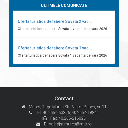
ULTIMELE COMUNICATE
Oferta turistica de tabere Sovata 2 vac...
Oferta turistica de tabere Sovata 1 vacanta de vara 2026
Oferta turistica de tabere Sovata 1 vac...
Oferta turistica de tabere Sovata 1 vacanta de vara 2026
Contact
Mures, Tirgu Mures
Str.: Victor Babes, nr. 11
Tel: 40.265-263826,
40.265-218841
Fax: 40.265-216026
E-mail:
djst.mures@mts.ro