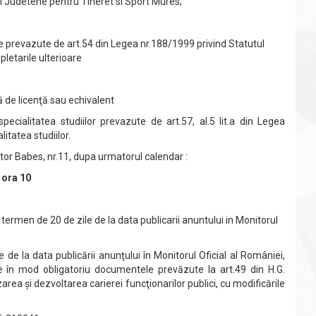
ei Judetene pentru Tineret si Sport Mures;
ve prevazute de art.54 din Legea nr.188/1999 privind Statutul
pletarile ulterioare
ă de licenţă sau echivalent
ecialitatea studiilor prevazute de art.57, al.5 lit.a din Legea
itatea studiilor.
tor Babes, nr.11, dupa urmatorul calendar :
 ora 10
rmen de 20 de zile de la data publicarii anuntului in Monitorul
de la data publicării anunţului în Monitorul Oficial al României,
ne în mod obligatoriu documentele prevăzute la art.49 din H.G.
ea şi dezvoltarea carierei funcţionarilor publici, cu modificările