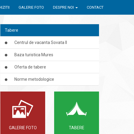
IZITII
GALERIE FOTO
DESPRE NOI
CONTACT
Tabere
Centrul de vacanta Sovata II
Baza turistica Mures
Oferta de tabere
Norme metodologice
GALERIE FOTO
TABERE