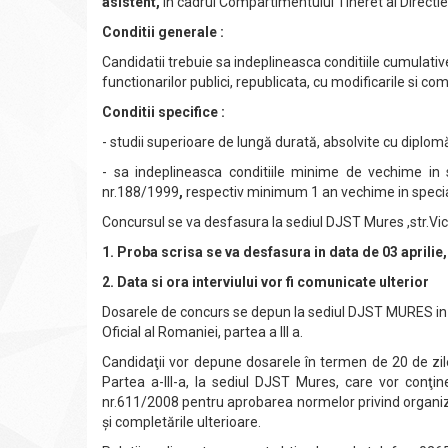
asistent,
in cadrul Compartimentului Tineret al Directi
Conditii generale :
Candidatii trebuie sa indeplineasca conditiile cumulati
functionarilor publici, republicata, cu modificarile si com
Conditii specifice :
- studii superioare de lungă durată, absolvite cu diplom
- sa indeplineasca conditiile minime de vechime in sp
nr.188/1999
,
respectiv minimum 1 an vechime in special
Concursul se va desfasura la sediul DJST Mures ,str.Vic
1. Proba scrisa se va desfasura in data de 03 aprilie,
2. Data si ora interviului vor fi comunicate ulterior
Dosarele de concurs se depun la sediul DJST MURES in te
Oficial al Romaniei, partea a III a.
Candidaţii vor depune dosarele în termen de 20 de zile 
Partea a-III-a, la sediul DJST Mures, care vor conţi
nr.611/2008 pentru aprobarea normelor privind organizar
şi completările ulterioare.