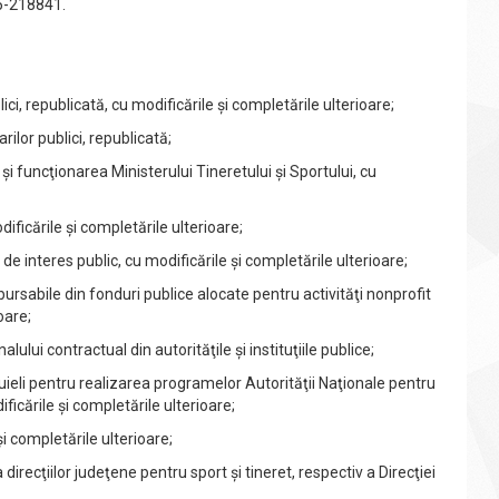
65-218841.
ci, republicată, cu modificările şi completările ulterioare;
ilor publici, republicată;
i funcţionarea Ministerului Tineretului şi Sportului, cu
odificările şi completările ulterioare;
de interes public, cu modificările şi completările ulterioare;
rsabile din fonduri publice alocate pentru activităţi nonprofit
oare;
lui contractual din autorităţile şi instituţiile publice;
ieli pentru realizarea programelor Autorităţii Naţionale pentru
ificările şi completările ulterioare;
i completările ulterioare;
irecţiilor judeţene pentru sport şi tineret, respectiv a Direcţiei