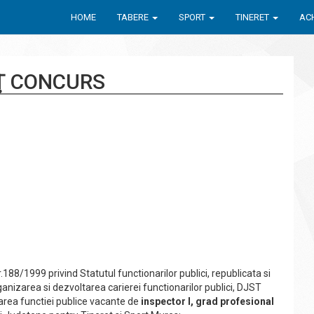
HOME
TABERE
SPORT
TINERET
ACH
Ţ CONCURS
188/1999 privind Statutul functionarilor publici, republicata si
nizarea si dezvoltarea carierei functionarilor publici, DJST
rea functiei publice vacante de
inspector I, grad profesional