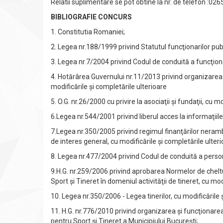
Relatii suplimentare se pot obtine la nr. de telefon :02
BIBLIOGRAFIE
CONCURS
1. Constitutia Romaniei;
2. Legea nr.188/1999 privind Statutul funcţionarilor publi
3. Legea nr.7/2004 privind Codul de conduită a funcţionar
4. Hotărârea Guvernului nr.11/2013 privind organizarea ş
modificările şi completările ulterioare
5. O.G. nr.26/2000 cu privire la asociaţii şi fundaţii, cu m
6.Legea nr.544/2001 privind liberul acces la informaţiile 
7.Legea nr.350/2005 privind regimul finanţărilor nerambu
de interes general, cu modificările şi completările ulteri
8. Legea nr.477/2004 privind Codul de conduită a personalu
9.H.G. nr.259/2006 privind aprobarea Normelor de cheltu
Sport şi Tineret în domeniul activităţii de tineret, cu mod
10. Legea nr.350/2006 - Legea tinerilor, cu modificările ş
11. H.G. nr.776/2010 privind organizarea şi funcţionarea d
pentru Sport şi Tineret a Municipiului Bucureşti;