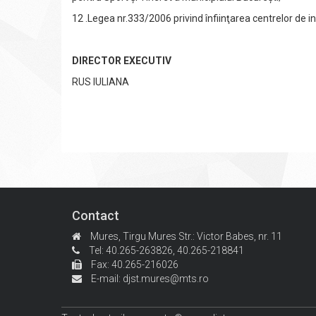
12 .Legea nr.333/2006 privind înfiinţarea centrelor de in
DIRECTOR EXECUTIV
RUS IULIANA
Contact
Mures, Tirgu Mures
Str.: Victor Babes, nr. 11
Tel: 40.265-263826,
40.265-218841
Fax: 40.265-216026
E-mail:
djst.mures@mts.ro