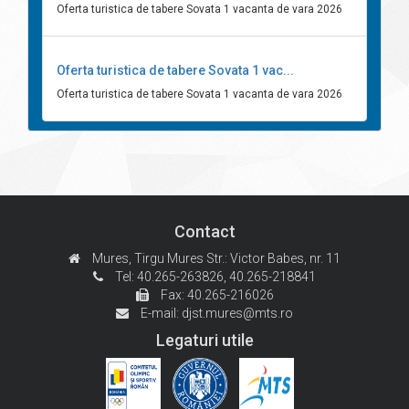
Oferta turistica de tabere Sovata 1 vacanta de vara 2026
Oferta turistica de tabere Sovata 1 vac...
Oferta turistica de tabere Sovata 1 vacanta de vara 2026
Contact
Mures, Tirgu Mures
Str.: Victor Babes, nr. 11
Tel: 40.265-263826,
40.265-218841
Fax: 40.265-216026
E-mail:
djst.mures@mts.ro
Legaturi utile