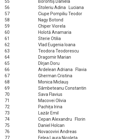
55
Borontiș Daniela
56
Stoleriu Adina Luciana
57
Ciupe Pompiliu Teodor
58
Nagy Botond
59
Chiper Viorela
60
Holotă Anamaria
61
Sterie Otilia
62
Vlad Eugenia Ioana
63
Teodora Teodorescu
64
Dragomir Marian
65
Dîrjan Doru
66
Ardelean Adriana Flavia
67
Gherman Cristina
68
Monica Miclauș
69
Sâmbeteanu Constantin
70
Sava Flavius
71
Macovei Olivia
72
Pachița Irina
73
Lazăr Emil
74
Cepan Alexandru Florin
75
Daniel Holcan
76
Novacovivi Andreas
77
Felea Laura Nicoleta