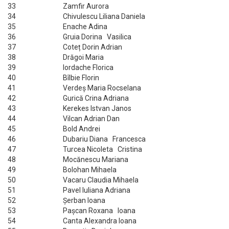
33
Zamfir Aurora
34
Chivulescu Liliana Daniela
35
Enache Adina
36
Gruia Dorina Vasilica
37
Coteț Dorin Adrian
38
Drăgoi Maria
39
Iordache Florica
40
Bîlbie Florin
41
Verdeș Maria Rocselana
42
Gurică Crina Adriana
43
Kerekes Istvan Janos
44
Vilcan Adrian Dan
45
Bold Andrei
46
Dubariu Diana Francesca
47
Turcea Nicoleta Cristina
48
Mocănescu Mariana
49
Bolohan Mihaela
50
Vacaru Claudia Mihaela
51
Pavel Iuliana Adriana
52
Șerban Ioana
53
Pașcan Roxana Ioana
54
Canta Alexandra Ioana