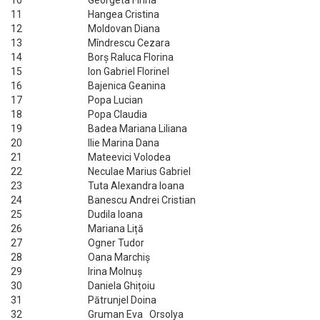
10
Georgeta Finna
11
Hangea Cristina
12
Moldovan Diana
13
Mîndrescu Cezara
14
Borș Raluca Florina
15
Ion Gabriel Florinel
16
Bajenica Geanina
17
Popa Lucian
18
Popa Claudia
19
Badea Mariana Liliana
20
Ilie Marina Dana
21
Mateevici Volodea
22
Neculae Marius Gabriel
23
Tuta Alexandra Ioana
24
Banescu Andrei Cristian
25
Dudila Ioana
26
Mariana Liță
27
Ogner Tudor
28
Oana Marchiș
29
Irina Molnuș
30
Daniela Ghițoiu
31
Pătrunjel Doina
32
Gruman Eva Orsolya