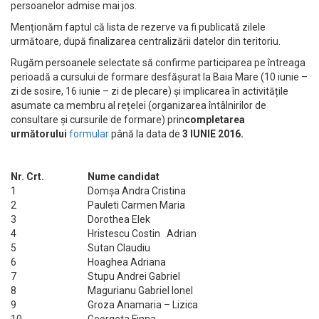
persoanelor admise mai jos.
Menționăm faptul că lista de rezerve va fi publicată zilele
următoare, după finalizarea centralizării datelor din teritoriu.
Rugăm persoanele selectate să confirme participarea pe întreaga
perioadă a cursului de formare desfășurat la Baia Mare (10 iunie –
zi de sosire, 16 iunie – zi de plecare) și implicarea în activitățile
asumate ca membru al rețelei (organizarea întâlnirilor de
consultare și cursurile de formare) prin
completarea
următorului
formular
până la data de
3 IUNIE 2016.
Nr. Crt.
Nume candidat
1
Domșa Andra Cristina
2
Pauleti Carmen Maria
3
Dorothea Elek
4
Hristescu Costin Adrian
5
Sutan Claudiu
6
Hoaghea Adriana
7
Stupu Andrei Gabriel
8
Magurianu Gabriel Ionel
9
Groza Anamaria – Lizica