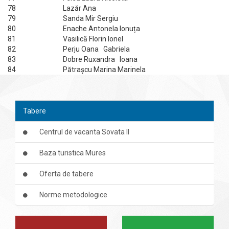
78
Lazăr Ana
79
Sanda Mir Sergiu
80
Enache Antonela Ionuța
81
Vasilică Florin Ionel
82
Perju Oana Gabriela
83
Dobre Ruxandra Ioana
84
Pătrașcu Marina Marinela
Tabere
Centrul de vacanta Sovata II
Baza turistica Mures
Oferta de tabere
Norme metodologice