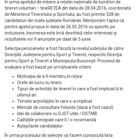
În urma apelului de inițiere a rețelei naționale de lucrători de
tineret voluntari – tineREȚEA din data de 28.04.2016, coordonată
de Ministerul Tineretului și Sportului, au fost primite 328 de
candidaturi din toate județele României. Menționăm faptul că
pentre apelul propus în data de 26.05.2016 cu specific pe
incluziune, înscrierea este încă deschisă celor interesați și
rezultatele vor fi anunțate pe daat de 5 iunie.
Selecția persoanelor a fost făcută la nivelul județului de către
Direcțiile Județene pentru Sport și Tineret, respectiv Direcţia
pentru Sport şi Tineret a Municipiului Bucureşti. Procesul de
evaluare a fost bazat pe următoarele criterii:
Motivația de a fi membru în rețea
Orele de lucru cu tinerii
Tipuri de activități de tineret în care a fost implicat/ă în
ultimul an
Temele acțivităților în care s-a implicat
Metode de consultare folosite (dacă a fost cazul)
Idei de colaborare cu DJST-utile / DSTMB
Calitățile principale care îl / o recomandă
Așteptările candidaților
În urma procesului de selecție vă facem cunoscută lista