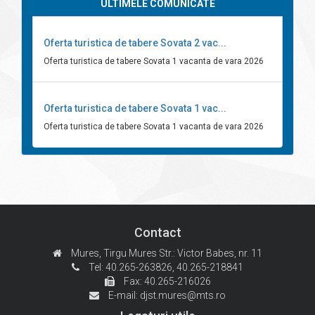
ULTIMELE COMUNICATE
Oferta turistica de tabere Sovata 2 vac...
Oferta turistica de tabere Sovata 1 vacanta de vara 2026
Oferta turistica de tabere Sovata 1 vac...
Oferta turistica de tabere Sovata 1 vacanta de vara 2026
Contact
Mures, Tirgu Mures
Str.: Victor Babes, nr. 11
Tel: 40.265-263826,
40.265-218841
Fax: 40.265-216026
E-mail:
djst.mures@mts.ro