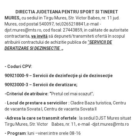
DIRECTIA JUDETEANA PENTRU SPORT SI TINERET
MURES,
cu sediul in Tirgu Mures, Str. Victor Babes, nr. 11 jud.
Mures, cod postal 540097, tel,0265218841,e-mail
-
djst.mures@mts.ro
, cod fiscal: 27443859, in calitate de autoritate
contractanta,
va invită
să depuneti/transmiteti ofertă în scopul
atribuirii contractului de achizitie publica de
“
SERVICII DE
DERATIZARE SI DEZINSECTIE ,,
- Coduri CPV:
90921000-9 – Servicii de dezinfecţie şi de dezinsecţie
90923000-3 – Servicii de deratizare;
-Criteriul de atribuire: “
Pretul cel mai scazut”;
-
Locul de prestare a serviciilor :
Cladire Baza turistica, Centru
de vacanta Sovata I, Centru de vacanta Sovata II
-Adresa la care se transmit ofertele
: la sediul DJST Mures situat
Tirgu Mures, Str. Victor Babes, nr. 11, e-mail
-djst.mures@mts.ro
-
Program
: luni –vineri:intre orele 08-16