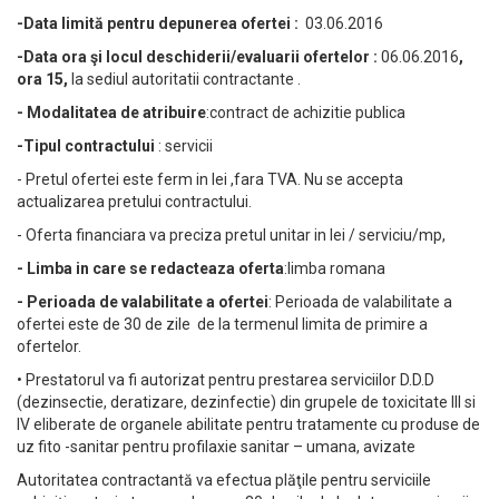
-Data limită pentru depunerea ofertei :
03.06.2016
-Data ora şi locul deschiderii/evaluarii ofertelor :
06.06.2016
,
ora 15
,
la sediul autoritatii contractante .
- Modalitatea de atribuire
:contract de achizitie publica
-Tipul contractului
: servicii
- Pretul ofertei este ferm in lei ,fara TVA. Nu se accepta
actualizarea pretului contractului.
- Oferta financiara va preciza pretul unitar in lei / serviciu/mp,
- Limba in care se redacteaza oferta
:limba romana
- Perioada de valabilitate a ofertei
: Perioada de valabilitate a
ofertei este de 30 de zile de la termenul limita de primire a
ofertelor.
• Prestatorul va fi autorizat pentru prestarea serviciilor D.D.D
(dezinsectie, deratizare, dezinfectie) din grupele de toxicitate III si
IV eliberate de organele abilitate pentru tratamente cu produse de
uz fito -sanitar pentru profilaxie sanitar – umana, avizate
Autoritatea contractantă va efectua plăţile pentru serviciile