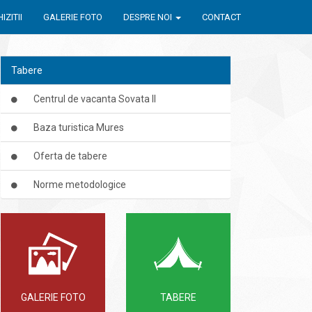
IZITII
GALERIE FOTO
DESPRE NOI
CONTACT
Tabere
Centrul de vacanta Sovata II
Baza turistica Mures
Oferta de tabere
Norme metodologice
GALERIE FOTO
TABERE