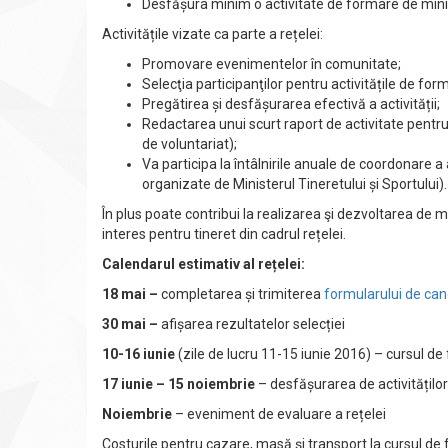
Desfășura minim o activitate de formare de minim 
Activitățile vizate ca parte a rețelei:
Promovare evenimentelor în comunitate;
Selecţia participanţilor pentru activitățile de for
Pregătirea și desfășurarea efectivă a activității;
Redactarea unui scurt raport de activitate pentru 
de voluntariat);
Va participa la întâlnirile anuale de coordonare a a
organizate de Ministerul Tineretului și Sportului).
În plus poate contribui la realizarea şi dezvoltarea de 
interes pentru tineret din cadrul rețelei.
Calendarul estimativ al rețelei:
18 mai –
completarea și trimiterea
formularului de can
30 mai –
afișarea rezultatelor selecției
10-16 iunie
(zile de lucru 11-15 iunie 2016) – cursul de
17 iunie – 15 noiembrie
– desfășurarea de activităților
Noiembrie
– eveniment de evaluare a rețelei
Costurile pentru cazare, masă și transport la cursul de