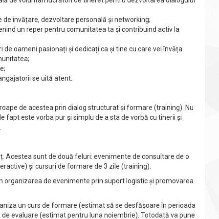
ală de voluntari lucrători de tineret pentru dezvoltarea dialogului
e de învățare, dezvoltare personală și networking;
nind un reper pentru comunitatea ta și contribuind activ la
ri de oameni pasionați și dedicați ca și tine cu care vei învăța
munitatea;
e;
 angajatorii se uită atent.
aproape de acestea prin dialog structurat și formare (training). Nu
e fapt este vorba pur și simplu de a sta de vorbă cu tinerii și
.
eț. Acestea sunt de două feluri: evenimente de consultare de o
active) și cursuri de formare de 3 zile (training).
ei în organizarea de evenimente prin suport logistic și promovarea
organiza un curs de formare (estimat să se desfășoare în perioada
nt de evaluare (estimat pentru luna noiembrie). Totodată va pune