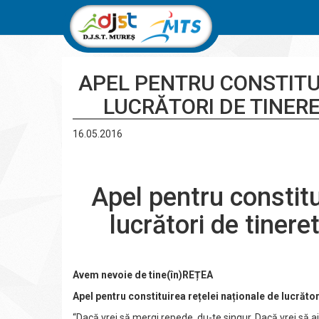
APEL PENTRU CONSTITU
LUCRĂTORI DE TINERE
16.05.2016
Apel pentru constitu
lucrători de tinere
Avem nevoie de tine(în)REȚEA
Apel pentru constituirea rețelei naționale de lucrător
“Dacă vrei să mergi repede, du-te singur. Dacă vrei să aj