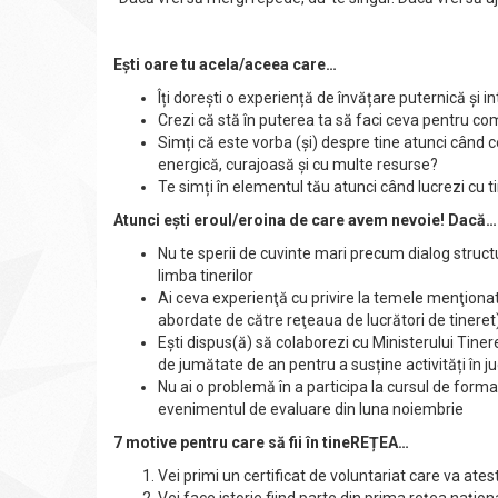
Ești oare tu acela/aceea care…
Îți dorești o experiență de învățare puternică și i
Crezi că stă în puterea ta să faci ceva pentru co
Simți că este vorba (și) despre tine atunci când c
energică, curajoasă și cu multe resurse?
Te simți în elementul tău atunci când lucrezi cu ti
Atunci ești eroul/eroina de care avem nevoie! Dacă…
Nu te sperii de cuvinte mari precum dialog structu
limba tinerilor
Ai ceva experienţă cu privire la temele menţionat
abordate de către reţeaua de lucrători de tineret
Ești dispus(ă) să colaborezi cu Ministerului Tinere
de jumătate de an pentru a susține activități în ju
Nu ai o problemă în a participa la cursul de form
evenimentul de evaluare din luna noiembrie
7 motive pentru care să fii în tineREȚEA…
Vei primi un certificat de voluntariat care va atesta