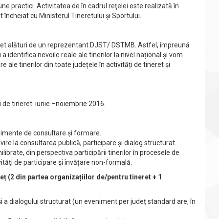
 practici. Activitatea de în cadrul reţelei este realizată în
 încheiat cu Ministerul Tineretului și Sportului.
ineret alături de un reprezentant DJST/ DSTMB. Astfel, împreună
identifica nevoile reale ale tinerilor la nivel național și vom
ale tinerilor din toate județele în activități de tineret și
ri de tineret: iunie –noiembrie 2016.
enimente de consultare și formare.
vire la consultarea publică, participare și dialog structurat.
ibrate, din perspectiva participării tinerilor în procesele de
vități de participare și învățare non-formală.
eț (2 din partea organizațiilor de/pentru tineret + 1
 și a dialogului structurat (un eveniment per județ standard are, în