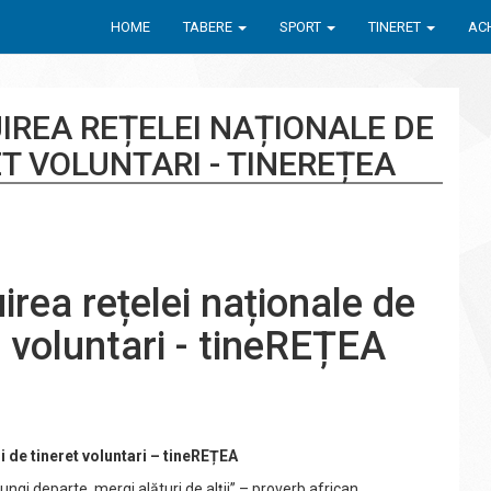
HOME
TABERE
SPORT
TINERET
ACH
IREA REȚELEI NAȚIONALE DE
T VOLUNTARI - TINEREȚEA
irea rețelei naționale de
t voluntari - tineREȚEA
i de tineret voluntari – tineREȚEA
ungi departe, mergi alături de alții” – proverb african