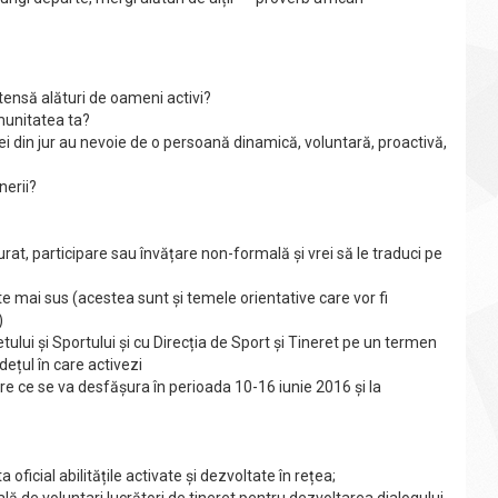
ntensă alături de oameni activi?
munitatea ta?
ei din jur au nevoie de o persoană dinamică, voluntară, proactivă,
nerii?
rat, participare sau învățare non-formală și vrei să le traduci pe
e mai sus (acestea sunt și temele orientative care vor fi
)
tului și Sportului și cu Direcția de Sport și Tineret pe un termen
dețul în care activezi
are ce se va desfășura în perioada 10-16 iunie 2016 și la
 oficial abilitățile activate și dezvoltate în rețea;