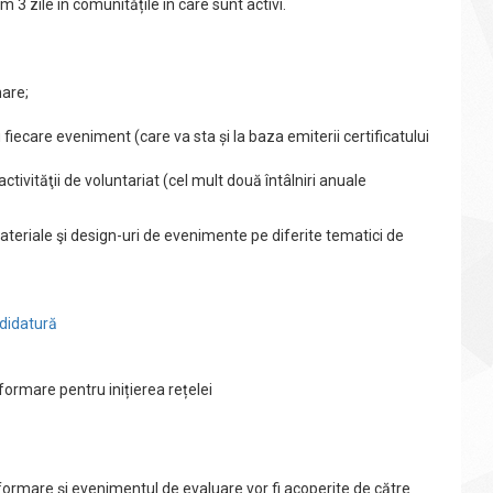
3 zile în comunitățile în care sunt activi.
mare;
fiecare eveniment (care va sta și la baza emiterii certificatului
ctivităţii de voluntariat (cel mult două întâlniri anuale
materiale şi design-uri de evenimente pe diferite tematici de
didatură
 formare pentru inițierea rețelei
 formare și evenimentul de evaluare vor fi acoperite de către