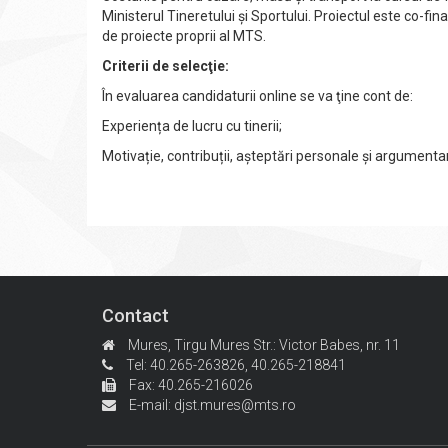
Ministerul Tineretului și Sportului. Proiectul este co-
de proiecte proprii al MTS.
Criterii de selecţie:
În evaluarea candidaturii online se va ţine cont de:
Experiența de lucru cu tinerii;
Motivație, contribuții, așteptări personale și argument
Contact
Mures, Tirgu Mures
Str.: Victor Babes, nr. 11
Tel: 40.265-263826,
40.265-218841
Fax: 40.265-216026
E-mail:
djst.mures@mts.ro