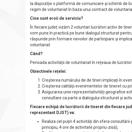
la dispoziție o platformă de comunicare și schimb de bune
regim de voluntariat în baza unui contract de voluntariat
Cine sunt eroii de serviciu?
În fiecare județ vizăm 2 voluntari lucrători activi de t
vom pune în practică pe bune dialogul structurat pentru a 
răspunde prin formare nevoilor de participare și implicare 
voluntariat.
Când?
Perioada activității de voluntariat în rețeaua de lucrăto
Obiectivele rețelei:
Creşterea numărului de de tineri implicați în ev
Creşterea calităţii evenimentelor de tineret cu pri
Asigurarea unei reprezentativități geografice echil
consultare ca parte a dialogului structurat și acti
Fiecare echipă de lucrătorii de tineret din fiecare jud
reprezentant DJST) va:
Realiza cel puţin 4 activităţi din sfera consultării
principiu, 4 ore de activitate propriu-zisă);