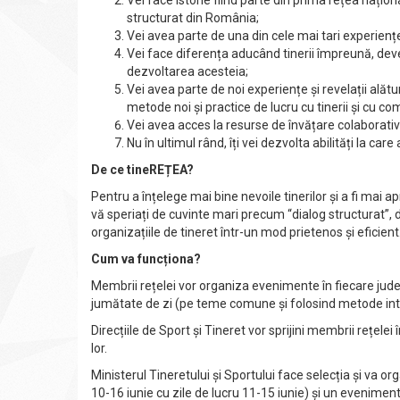
Vei face istorie fiind parte din prima rețea națion
structurat din România;
Vei avea parte de una din cele mai tari experienț
Vei face diferența aducând tinerii împreună, deve
dezvoltarea acesteia;
Vei avea parte de noi experiențe și revelații alătu
metode noi și practice de lucru cu tinerii și cu co
Vei avea acces la resurse de învățare colaborativ
Nu în ultimul rând, îți vei dezvolta abilități la care
De ce tineREȚEA?
Pentru a înțelege mai bine nevoile tinerilor și a fi mai 
vă speriați de cuvinte mari precum “dialog structurat”, d
organizațiile de tineret într-un mod prietenos și eficient
Cum va funcționa?
Membrii rețelei vor organiza evenimente în fiecare jud
jumătate de zi (pe teme comune și folosind metode inter
Direcțiile de Sport și Tineret vor sprijini membrii rețel
lor.
Ministerul Tineretului și Sportului face selecția și va 
10-16 iunie cu zile de lucru 11-15 iunie) și un evenime