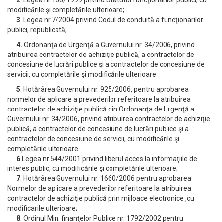
2
. Legea nr.188/1999 privind Statutul funcţionarilor publici, cu
modificările şi completările ulterioare;
3
. Legea nr.7/2004 privind Codul de conduită a funcţionarilor
publici, republicată;
4.
Ordonanţa de Urgenţă a Guvernului nr. 34/2006, privind
atribuirea contractelor de achiziţie publică, a contractelor de
concesiune de lucrări publice şi a contractelor de concesiune de
servicii, cu completările şi modificările ulterioare
5
. Hotărârea Guvernului nr. 925/2006, pentru aprobarea
normelor de aplicare a prevederilor referitoare la atribuirea
contractelor de achiziţie publică din Ordonanţa de Urgenţă a
Guvernului nr. 34/2006, privind atribuirea contractelor de achiziţie
publică, a contractelor de concesiune de lucrări publice şi a
contractelor de concesiune de servicii, cu modificările şi
completările ulterioare
6
.Legea nr.544/2001 privind liberul acces la informaţiile de
interes public, cu modificările şi completările ulterioare;
7
. Hotărârea Guvernului nr. 1660/2006 pentru aprobarea
Normelor de aplicare a prevederilor referitoare la atribuirea
contractelor de achiziţie publică prin mijloace electronice ,cu
modificarile ulterioare;
8
. Ordinul Min. finanţelor Publice nr. 1792/2002 pentru