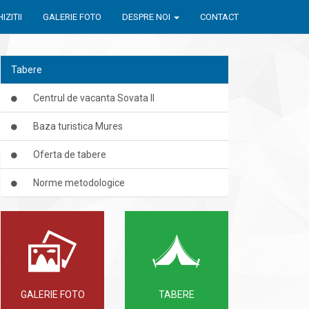
IZITII
GALERIE FOTO
DESPRE NOI
CONTACT
Tabere
Centrul de vacanta Sovata II
Baza turistica Mures
Oferta de tabere
Norme metodologice
GALERIE FOTO
TABERE