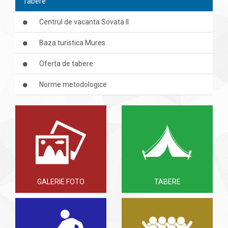
Tabere
Centrul de vacanta Sovata II
Baza turistica Mures
Oferta de tabere
Norme metodologice
GALERIE FOTO
TABERE