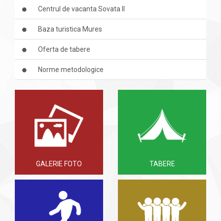
Centrul de vacanta Sovata II
Baza turistica Mures
Oferta de tabere
Norme metodologice
GALERIE FOTO
TABERE