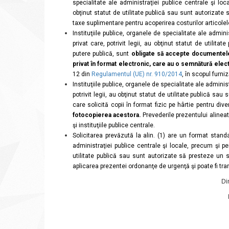
specialitate ale administraţiei publice centrale şi loca
obţinut statut de utilitate publică sau sunt autorizate 
taxe suplimentare pentru acoperirea costurilor articolelo
Instituţiile publice, organele de specialitate ale admin
privat care, potrivit legii, au obţinut statut de utilit
putere publică, sunt
obligate să accepte documentele
privat în format electronic, care au o semnătură elect
12 din
Regulamentul (UE) nr. 910/2014
, în scopul furniz
Instituţiile publice, organele de specialitate ale administ
potrivit legii, au obţinut statut de utilitate publică sa
care solicită copii în format fizic pe hârtie pentru di
fotocopierea acestora.
Prevederile prezentului alineat
şi instituţiile publice centrale.
Solicitarea prevăzută la alin. (1) are un format standar
administraţiei publice centrale şi locale, precum şi per
utilitate publică sau sunt autorizate să presteze un s
aplicarea prezentei ordonanţe de urgenţă şi poate fi tra
Dir