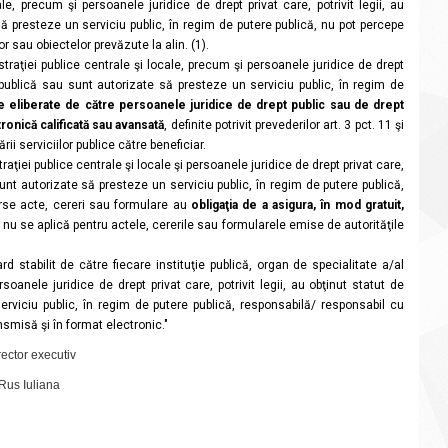
le, precum şi persoanele juridice de drept privat care, potrivit legii, au
să presteze un serviciu public, în regim de putere publică, nu pot percepe
r sau obiectelor prevăzute la alin. (1).
istraţiei publice centrale şi locale, precum şi persoanele juridice de drept
ate publică sau sunt autorizate să presteze un serviciu public, în regim de
 eliberate de către persoanele juridice de drept public sau de drept
ronică calificată sau avansată
, definite potrivit prevederilor art. 3 pct. 11 şi
ării serviciilor publice către beneficiar.
raţiei publice centrale şi locale şi persoanele juridice de drept privat care,
u sunt autorizate să presteze un serviciu public, în regim de putere publică,
verse acte, cereri sau formulare au
obligaţia de a asigura, în mod gratuit,
 nu se aplică pentru actele, cererile sau formularele emise de autorităţile
d stabilit de către fiecare instituţie publică, organ de specialitate a/al
soanele juridice de drept privat care, potrivit legii, au obţinut statut de
erviciu public, în regim de putere publică, responsabilă/ responsabil cu
nsmisă şi în format electronic."
ector executiv
Rus Iuliana