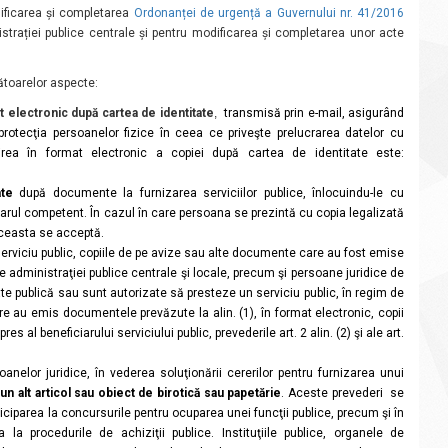
ificarea și completarea
Ordonanței de urgență a Guvernului nr. 41/2016
nistrației publice centrale și pentru modificarea și completarea unor acte
toarelor aspecte:
t electronic după cartea de identitate
,
transmisă prin e-mail, asigurând
 protecţia persoanelor fizice în ceea ce priveşte prelucrarea datelor cu
rea în format electronic a copiei după cartea de identitate este:
ate
după documente la furnizarea serviciilor publice, înlocuindu-le cu
onarul competent.
În cazul în care persoana se prezintă cu copia legalizată
 aceasta se acceptă.
 serviciu public, copiile de pe avize sau alte documente care au fost emise
ale administraţiei publice centrale şi locale, precum şi persoane juridice de
litate publică sau sunt autorizate să presteze un serviciu public, în regim de
care au emis documentele prevăzute la alin. (1), în format electronic, copii
al beneficiarului serviciului public, prevederile art. 2 alin. (2) şi ale art.
anelor juridice, în vederea soluţionării cererilor pentru furnizarea unui
n alt articol sau obiect de birotică sau papetărie
.
Aceste prevederi se
ticiparea la concursurile pentru ocuparea unei funcţii publice, precum şi în
 la procedurile de achiziţii publice.
Instituţiile publice, organele de