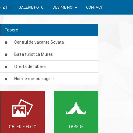
IZITII
GALERIE FOTO
DESPRE NOI
CONTACT
Tabere
Centrul de vacanta Sovata II
Baza turistica Mures
Oferta de tabere
Norme metodologice
GALERIE FOTO
TABERE