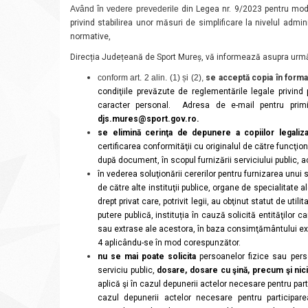
Având în vedere prevederile
din Legea nr. 9/2023 pentru mod
privind stabilirea unor măsuri de simplificare la nivelul admi
normative,
Direcția Județeană de Sport Mureș, vă informează asupra urmă
conform art. 2 alin. (1) și (2),
se acceptă copia în forma
condiţiile prevăzute de reglementările legale privind
caracter personal.
Adresa de e-mail pentru primi
djs.mures@sport.gov.ro
.
se elimină cerinţa de depunere a copiilor legaliz
certificarea conformităţii cu originalul de către funcţi
după document, în scopul furnizării serviciului public,
în vederea soluţionării cererilor pentru furnizarea unui
de către alte instituţii publice, organe de specialitate 
drept privat care, potrivit legii, au obţinut statut de uti
putere publică, instituția în cauză
solicită entităţilor 
sau extrase ale acestora, în baza consimţământului expres 
4 aplicându-se în mod corespunzător.
nu se mai poate solicita
persoanelor fizice sau perso
serviciu public,
dosare, dosare cu şină, precum şi niciu
aplică şi în cazul depunerii actelor necesare pentru par
cazul depunerii actelor necesare pentru participarea