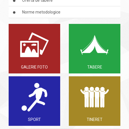
Oferta de tabere
Norme metodologice
GALERIE FOTO
TABERE
SPORT
TINERET