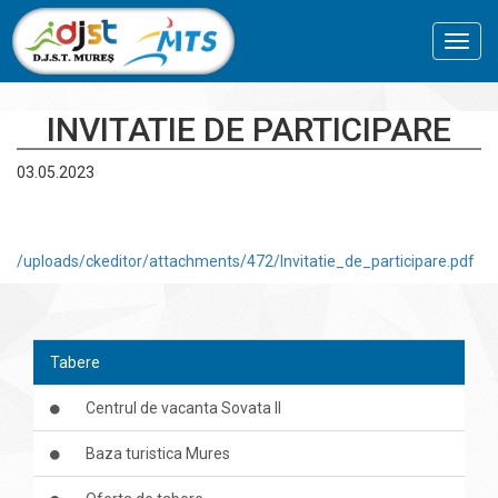
Toggl
navig
INVITATIE DE PARTICIPARE
03.05.2023
/uploads/ckeditor/attachments/472/Invitatie_de_participare.pdf
Tabere
Centrul de vacanta Sovata II
Baza turistica Mures