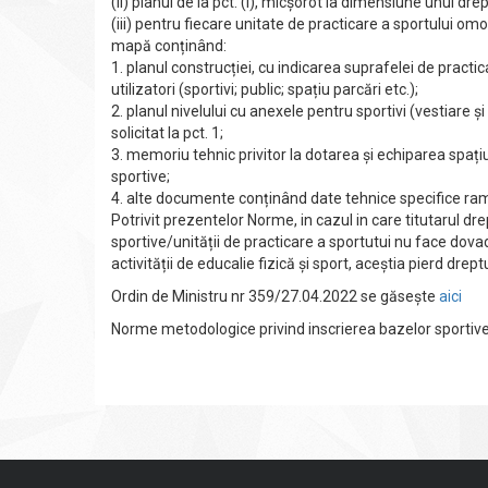
(ii) planul de Ia pct. (i), micșorot Ia dimensiune unui d
(iii) pentru fiecare unitate de practicare a sportului o
mapă conținând:
1. planul construcției, cu indicarea suprafelei de practi
utilizatori (sportivi; public; spațiu parcări etc.);
2. planul nivelului cu anexele pentru sportivi (vestiare și
solicitat Ia pct. 1;
3. memoriu tehnic privitor la dotarea și echiparea spațiulu
sportive;
4. alte documente conținând date tehnice specifice ram
Potrivit prezentelor Norme, in cazul in care titutarul d
sportive/unității de practicare a sportutui nu face dova
activității de educalie fizică și sport, aceștia pierd drep
Ordin de Ministru nr 359/27.04.2022 se găsește
aici
Norme metodologice privind inscrierea bazelor sportiv