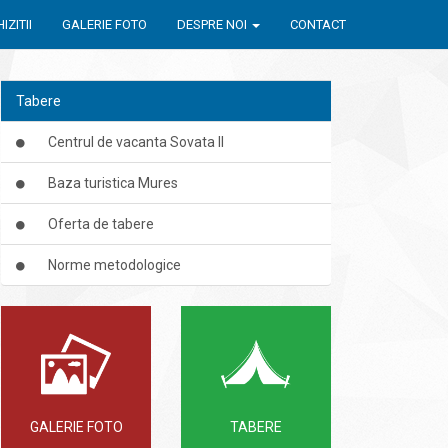
IZITII
GALERIE FOTO
DESPRE NOI
CONTACT
Tabere
Centrul de vacanta Sovata II
Baza turistica Mures
Oferta de tabere
Norme metodologice
GALERIE FOTO
TABERE