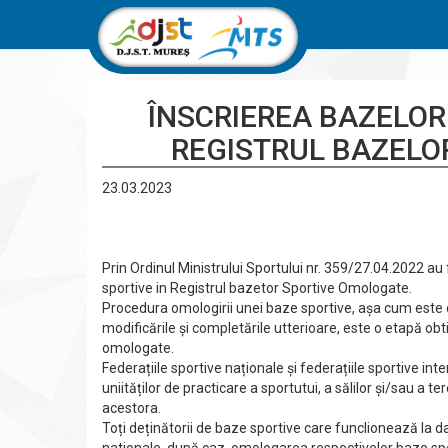
ÎNSCRIEREA BAZELOR
REGISTRUL BAZELO
23.03.2023
Prin Ordinul Ministrului Sportului nr. 359/27.04.2022 a
sportive in Registrul bazetor Sportive Omologate.
Procedura omologirii unei baze sportive, așa cum este de
modificările și completările utterioare, este o etapă obt
omologate.
Federațiile sportive naționale și federațiile sportive i
uniităților de practicare a sportutui, a sălilor și/sau a 
acestora.
Toți deținătorii de baze sportive care funclionează la d