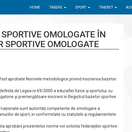
HOME
TABERE
SPORT
TINERET
ACH
 SPORTIVE OMOLOGATE ÎN
R SPORTIVE OMOLOGATE
u fost aprobate Normele metodologice privind inscrierea bazetor
finită de Legea nr.69/2000 a educafiei fizice și sportutui, cu
igatorie și premergătoare inscrierii in RegistruI bazetor sportive
nternaționate sunt autorități competente de omologare a
terenurilor de sport, in conformitate cu statutele și regulamentete
ata aprobării prezentetor norme vor soticita federațiilor sportive