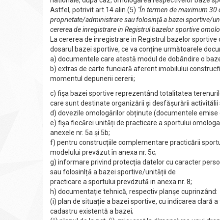
nationale, după caz, omologarea respectivelor baze spo
Astfel, potrivit art.14 alin.(5)
"În termen de maximum 30 de 
proprietate/administrare sau folosință a bazei sportive/unit
cererea de inregistrare in Registrul bazelor sportive omolo
La cererea de inregistrare in Registrul bazelor sportive
dosaruI bazei sportive, ce va conține următoarele docu
a) documentele care atestă modul de dobândire o bazei s
b) extras de carte funciară aferent imobilului construcfi
momentul depunerii cererii;
c) fișa bazei sportive reprezentând totalitatea terenurilor
care sunt destinate organizării și desfășurării activităli
d) dovezile omologărilor obținute (documentele emise de
e) fișa fiecărei unități de practicare a sportului omolo
anexele nr. 5a și 5b;
f) pentru construcțiile complementare practicării sportu
modelului prevăzut în anexa nr. 5c;
g) informare privind protecția datelor cu caracter pers
sau folosinlță a bazei sportive/unității de
practicare a sportului prevdzută in anexa nr. 8;
h) documentație tehnică, respectiv planșe cuprinzând:
(i) plan de situație a bazei sportive, cu indicarea clară 
cadastru existentă a bazei;