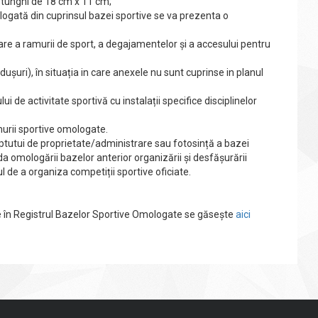
reptunghi de 18 cm x 11 cm;
mologată din cuprinsul bazei sportive se va prezenta o
care a ramurii de sport, a degajamentelor și a accesului pentru
 dușuri), în situația in care anexele nu sunt cuprinse in planul
i de activitate sportivă cu instalații specifice disciplinelor
urii sportive omologate.
reptutui de proprietate/administrare sau fotosință a bazei
da omologării bazelor anterior organizării și desfășurării
tul de a organiza competiții sportive oficiate.
e în Registrul Bazelor Sportive Omologate se găsește
aici