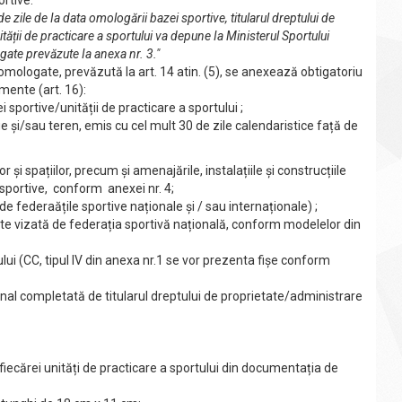
rtive.
zile de Ia data omologării bazei sportive, titularul dreptului de
ății de practicare a sportului va depune Ia Ministerul Sportului
gate prevăzute Ia anexa nr. 3."
 omologate, prevăzută la art. 14 atin. (5), se anexează obtigatoriu
mente (art. 16):
portive/unității de practicare a sportului ;
e și/sau teren, emis cu cel mult 30 de zile calendaristice față de
 și spațiilor, precum și amenajările, instalațiile și construcțiile
i sportive, conform anexei nr. 4;
 federaățile sportive naționale și / sau internaționale) ;
gate vizată de federația sportivă națională, conform modelelor din
lui (CC, tipul lV din anexa nr.1 se vor prezenta fișe conform
onal completată de titularul dreptului de proprietate/administrare
a fiecărei unități de practicare a sportului din documentația de