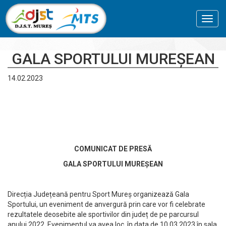
Toggl
navig
GALA SPORTULUI MUREȘEAN
14.02.2023
COMUNICAT DE PRESĂ
GALA SPORTULUI MUREȘEAN
Direcția Județeană pentru Sport Mureș organizează Gala
Sportului, un eveniment de anvergură prin care vor fi celebrate
rezultatele deosebite ale sportivilor din județ de pe parcursul
anului 2022. Evenimentul va avea loc în data de 10.03.2023 în sala