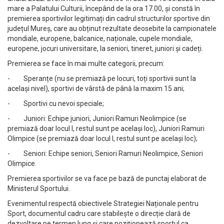
mare a Palatului Culturii, începând de la ora 17.00, și constă în
premierea sportivilor legitimați din cadrul structurilor sportive din
județul Mureș, care au obținut rezultate deosebite la campionatele
mondiale, europene, balcanice, naționale, cupele mondiale,
europene, jocuri universitare, la seniori, tineret, juniori și cadeți.
Premierea se face în mai multe categorii, precum:
- Speranțe (nu se premiază pe locuri, toți sportivii sunt la
același nivel), sportivi de vârstă de până la maxim 15 ani;
- Sportivi cu nevoi speciale;
- Juniori: Echipe juniori, Juniori Ramuri Neolimpice (se
premiază doar locul I, restul sunt pe același loc), Juniori Ramuri
Olimpice (se premiază doar locul I, restul sunt pe același loc);
- Seniori: Echipe seniori, Seniori Ramuri Neolimpice, Seniori
Olimpice.
Premierea sportivilor se va face pe bază de punctaj elaborat de
Ministerul Sportului.
Evenimentul respectă obiectivele Strategiei Naționale pentru
Sport, documentul cadru care stabilește o direcție clară de
dezvoltare pe termen lung și care poziționează sportul ca