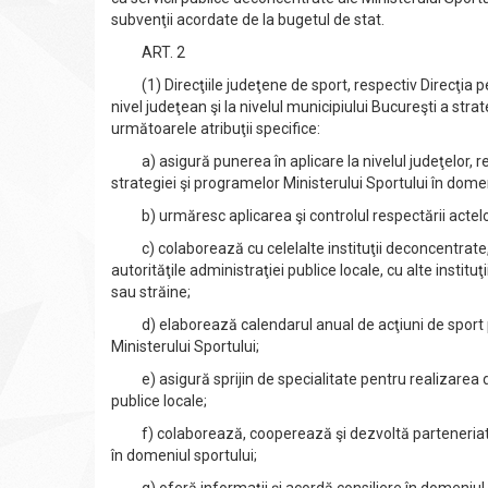
subvenţii acordate de la bugetul de stat.
ART. 2
(1) Direcţiile judeţene de sport, respectiv Direcţia p
nivel judeţean şi la nivelul municipiului Bucureşti a strat
următoarele atribuţii specifice:
a) asigură punerea în aplicare la nivelul judeţelor, re
strategiei şi programelor Ministerului Sportului în domen
b) urmăresc aplicarea şi controlul respectării actelo
c) colaborează cu celelalte instituţii deconcentrate, c
autorităţile administraţiei publice locale, cu alte instit
sau străine;
d) elaborează calendarul anual de acţiuni de sport prop
Ministerului Sportului;
e) asigură sprijin de specialitate pentru realizarea de
publice locale;
f) colaborează, cooperează şi dezvoltă parteneriate cu 
în domeniul sportului;