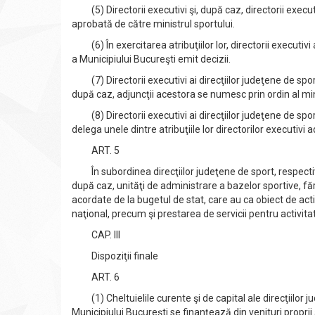
(5) Directorii executivi şi, după caz, directorii executivi
aprobată de către ministrul sportului.
(6) În exercitarea atribuţiilor lor, directorii executivi a
a Municipiului Bucureşti emit decizii.
(7) Directorii executivi ai direcţiilor judeţene de sport
după caz, adjuncţii acestora se numesc prin ordin al mini
(8) Directorii executivi ai direcţiilor judeţene de sport
delega unele dintre atribuţiile lor directorilor executivi a
ART. 5
În subordinea direcţiilor judeţene de sport, respectiv 
după caz, unităţi de administrare a bazelor sportive, fără
acordate de la bugetul de stat, care au ca obiect de act
naţional, precum şi prestarea de servicii pentru activita
CAP. III
Dispoziţii finale
ART. 6
(1) Cheltuielile curente şi de capital ale direcţiilor ju
Municipiului Bucureşti se finanţează din venituri proprii 