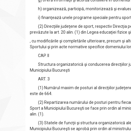
g) oferă informaţii şi acordă consiliere în domeniul 
h) organizează, participă, monitorizează şi evaluează
i) finanţează unele programe speciale pentru sportivi, 
(2) Direcţiile judeţene de sport, respectiv Direcţia pen
prevăzute la art. 20 alin. (1) din Legea educaţiei fizice ş
, cu modificările şi completările ulterioare, precum şi al
Sportului şi prin acte normative specifice domeniului lor
CAP. II
Structura organizatorică şi conducerea direcţiilor jud
Municipiului Bucureşti
ART. 3
(1) Numărul maxim de posturi al direcţiilor judeţene de
este de 664.
(2) Repartizarea numărului de posturi pentru fiecare 
Sport a Municipiului Bucureşti se face prin ordin al mini
alin. (1).
(3) Statele de funcţii şi structura organizatorică ale d
Municipiului Bucureşti se aprobă prin ordin al ministrului