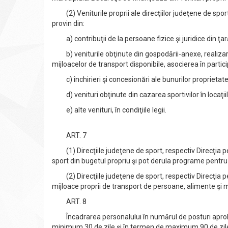
(2) Veniturile proprii ale direcţiilor judeţene de sport
provin din:
a) contribuţii de la persoane fizice şi juridice din ţară 
b) veniturile obţinute din gospodării-anexe, realizarea 
mijloacelor de transport disponibile, asocierea în particip
c) închirieri şi concesionări ale bunurilor proprietate pu
d) venituri obţinute din cazarea sportivilor în locaţiile
e) alte venituri, în condiţiile legii.
ART. 7
(1) Direcţiile judeţene de sport, respectiv Direcţia p
sport din bugetul propriu şi pot derula programe pentru 
(2) Direcţiile judeţene de sport, respectiv Direcţia pe
mijloace proprii de transport de persoane, alimente şi m
ART. 8
Încadrarea personalului în numărul de posturi aprobat
minimum 30 de zile şi în termen de maximum 90 de zile de