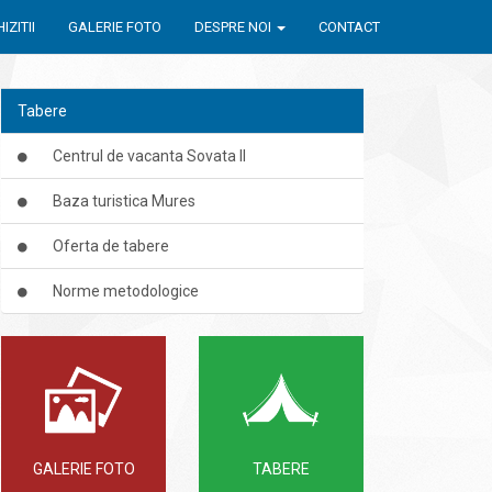
IZITII
GALERIE FOTO
DESPRE NOI
CONTACT
Tabere
Centrul de vacanta Sovata II
Baza turistica Mures
Oferta de tabere
Norme metodologice
GALERIE FOTO
TABERE