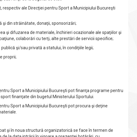
, respectiv ale Direcţiei pentru Sport a Municipiului Bucureşti
şi din străinătate, donaţii, sponsorizări;
şi difuzarea de materiale, închirieri ocazionale ale spaţiilor şi
aţiune, colaborări cu terţi, alte prestări de servicii specifice;
blică şi/sau privată a statului, în condiţiile legii;
 proprii;
entru Sport a Municipiului Bucureşti pot finanţa programe pentru
sport finanţate din bugetul Ministerului Sportului.
ntru Sport a Municipiului Bucureşti pot procura şi deţine
ateriale.
 şi în noua structură organizatorică se face în termen de
 la data intrării în vigoare a prezentei hotărâri, cu