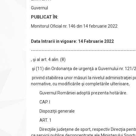
Guvernul
PUBLICAT ÎN:
Monitorul Oficial nr. 146 din 14 februarie 2022
Data Intrarii in vigoare: 14 Februarie 2022
---------------------------------------------------------------------
, şi al art. 4 alin. (8)
şi (11) din Ordonanţa de urgenţă a Guvernului nr. 121/
privind stabilirea unor măsuri la nivelul administraţiei
normative, cu modificările şi completările ulterioare,
Guvernul României adoptă prezenta hotărâre.
CAP. I
Dispoziţii generale
ART. 1
Direcţiile judeţene de sport, respectiv Direcţia pentr
ca servicii publice deconcentrate ale Ministerului Sportul