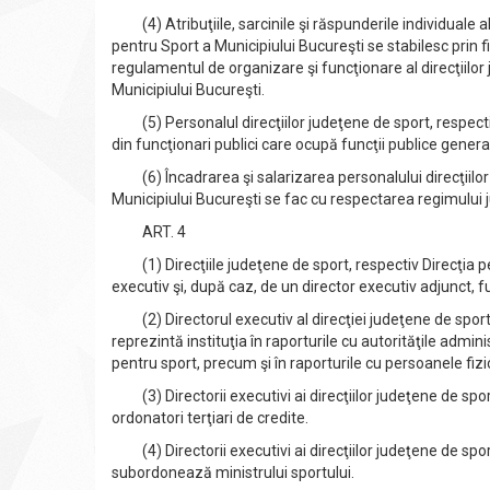
(4) Atribuţiile, sarcinile şi răspunderile individuale ale
pentru Sport a Municipiului Bucureşti se stabilesc prin f
regulamentul de organizare şi funcţionare al direcţiilor 
Municipiului Bucureşti.
(5) Personalul direcţiilor judeţene de sport, respectiv
din funcţionari publici care ocupă funcţii publice genera
(6) Încadrarea şi salarizarea personalului direcţiilor j
Municipiului Bucureşti se fac cu respectarea regimului ju
ART. 4
(1) Direcţiile judeţene de sport, respectiv Direcţia p
executiv şi, după caz, de un director executiv adjunct, fu
(2) Directorul executiv al direcţiei judeţene de sport, 
reprezintă instituţia în raporturile cu autorităţile admini
pentru sport, precum şi în raporturile cu persoanele fizice
(3) Directorii executivi ai direcţiilor judeţene de sport
ordonatori terţiari de credite.
(4) Directorii executivi ai direcţiilor judeţene de sport
subordonează ministrului sportului.