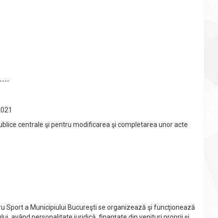
----
2021
 publice centrale şi pentru modificarea şi completarea unor acte
u Sport a Municipiului Bucureşti se organizează şi funcţionează
ui, având personalitate juridică, finanţate din venituri proprii şi