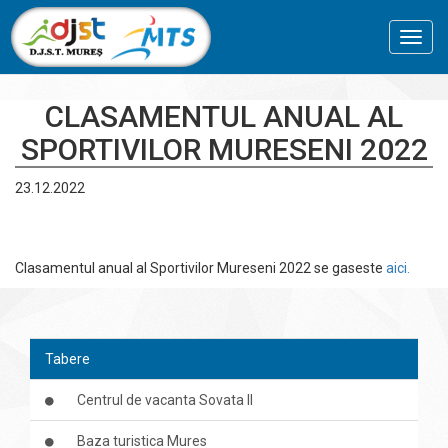
Toggl
navig
CLASAMENTUL ANUAL AL
SPORTIVILOR MURESENI 2022
23.12.2022
Clasamentul anual al Sportivilor Mureseni 2022 se gaseste
aici.
Tabere
Centrul de vacanta Sovata II
Baza turistica Mures