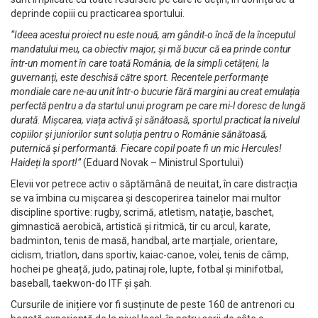
deprinde copiii cu practicarea sportului.
“Ideea acestui proiect nu este nouă, am gândit-o încă de la începutul
mandatului meu, ca obiectiv major, și mă bucur că ea prinde contur
într-un moment în care toată România, de la simpli cetățeni, la
guvernanți, este deschisă către sport. Recentele performanțe
mondiale care ne-au unit într-o bucurie fără margini au creat emulația
perfectă pentru a da startul unui program pe care mi-l doresc de lungă
durată. Mișcarea, viața activă și sănătoasă, sportul practicat la nivelul
copiilor și juniorilor sunt soluția pentru o Românie sănătoasă,
puternică și performantă. Fiecare copil poate fi un mic Hercules!
Haideți la sport!”
(Eduard Novak – Ministrul Sportului)
Elevii vor petrece activ o săptămână de neuitat, în care distracția
se va îmbina cu mișcarea și descoperirea tainelor mai multor
discipline sportive: rugby, scrimă, atletism, natație, baschet,
gimnastică aerobică, artistică și ritmică, tir cu arcul, karate,
badminton, tenis de masă, handbal, arte marțiale, orientare,
ciclism, triatlon, dans sportiv, kaiac-canoe, volei, tenis de câmp,
hochei pe gheață, judo, patinaj role, lupte, fotbal și minifotbal,
baseball, taekwon-do ITF și șah.
Cursurile de inițiere vor fi susținute de peste 160 de antrenori cu