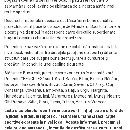
bogată experiență de la nivel local, în patru serii de câte o
săptămână, copiii având posibilitatea de a încerca astfel mai
multe sporturi.
Resursele materiale necesare desfășurării în bune condiții a
proiectului sunt puse la dispoziție de Ministerul Sportului, care a
alocat și va distribui în acest sens către direcțiile subordonate
bugetul destinat cheltuielilor de organizare.
Proiectul se bazează și pe o serie de colaborări instituționale la
nivel local, încheiate între direcțiile județene de sport și diferite
structuri care vor susține buna desfășurare a cursurilor și
pregătirii, în condițiile unei depline siguranțe.
Alături de București, județele care vor derula în această vară
Proiectul ”HERCULES” sunt: Arad, Bacău, Bihor, Bistrița-Năsăud,
Botoșani, Brașov, Brăila, Buzău, Caraș Severin, Călărași, Cluj,
Constanța, Covasna, Dâmbovița, Galați, Giurgiu, Harghita,
Hunedoara, Ialomița, Iași, Maramureș, Mehedinți, Mureș, Neamț,
Olt, Prahova, Sălaj, Sibiu, Timiș, Tulcea, Vaslui și Vrancea.
Lista disciplinelor sportive în care vor fi inițiați copiii diferă de
la județ la județ, în raport cu resursele umane și facilitățile
sportive existente la nivel local. Aceste informații, precum și
cele privind antrenorii, locațiile de desfășurare a cursurilor și