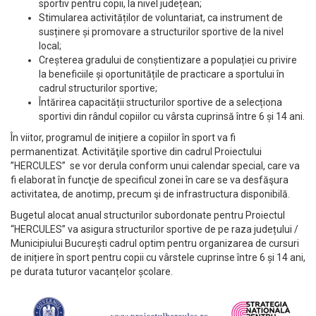
sportiv pentru copii, la nivel județean;
Stimularea activităților de voluntariat, ca instrument de
susținere și promovare a structurilor sportive de la nivel
local;
Creșterea gradului de conștientizare a populației cu privire
la beneficiile și oportunitățile de practicare a sportului în
cadrul structurilor sportive;
Întărirea capacității structurilor sportive de a selecționa
sportivi din rândul copiilor cu vârsta cuprinsă între 6 și 14 ani.
În viitor, programul de inițiere a copiilor în sport va fi
permanentizat. Activităţile sportive din cadrul Proiectului
”HERCULES” se vor derula conform unui calendar special, care va
fi elaborat în funcţie de specificul zonei în care se va desfăşura
activitatea, de anotimp, precum şi de infrastructura disponibilă.
Bugetul alocat anual structurilor subordonate pentru Proiectul
“HERCULES” va asigura structurilor sportive de pe raza județului /
Municipiului București cadrul optim pentru organizarea de cursuri
de inițiere în sport pentru copii cu vârstele cuprinse între 6 și 14 ani,
pe durata tuturor vacanțelor școlare.