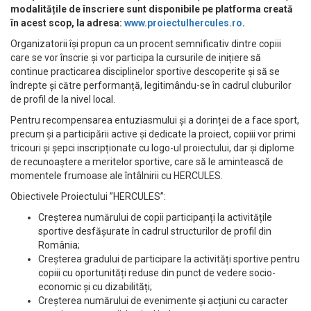
modalitățile de înscriere sunt disponibile pe platforma creată
în acest scop, la adresa:
www.proiectulhercules.ro
.
Organizatorii își propun ca un procent semnificativ dintre copiii
care se vor înscrie și vor participa la cursurile de inițiere să
continue practicarea disciplinelor sportive descoperite și să se
îndrepte și către performanță, legitimându-se în cadrul cluburilor
de profil de la nivel local.
Pentru recompensarea entuziasmului și a dorinței de a face sport,
precum și a participării active și dedicate la proiect, copiii vor primi
tricouri și șepci inscripționate cu logo-ul proiectului, dar și diplome
de recunoaștere a meritelor sportive, care să le amintească de
momentele frumoase ale întâlnirii cu HERCULES.
Obiectivele Proiectului ”HERCULES”:
Creșterea numărului de copii participanți la activitățile
sportive desfășurate în cadrul structurilor de profil din
România;
Creșterea gradului de participare la activități sportive pentru
copiii cu oportunități reduse din punct de vedere socio-
economic și cu dizabilități;
Creșterea numărului de evenimente și acțiuni cu caracter