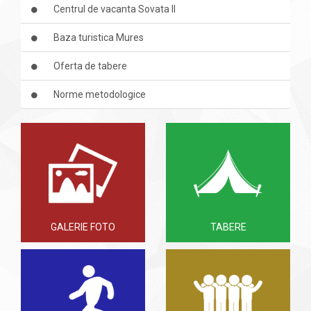
Centrul de vacanta Sovata II
Baza turistica Mures
Oferta de tabere
Norme metodologice
GALERIE FOTO
TABERE