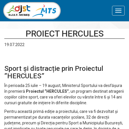
Toggl
navig
PROIECT HERCULES
19.07.2022
Sport și distracție prin Proiectul
”HERCULES”
În perioada 25 iulie – 19 august, Ministerul Sportului va desfășura
în premieră
Proiectul ”HERCULES”
, un program destinat atragerii
copiilor către sport, care va oferi elevilor cu vârste între 6 și 14 ani
cursuri gratuite de inițiere în diferite discipline.
Pentru această primă ediție a proiectului, care va fi dezvoltat și
permanentizat pe durata vacanțelor școlare, 32 de direcții
județene, precum și Direcția pentru Sport a Municipiului București,
sunt implicate cu toate resursele pe care le dețin, în dorința de a