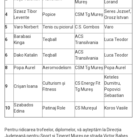
Mureș
Lorand
Szasz Tibor
Seres Jozsef,
4
Popice
CSM Tg Mureș
Levente
Orosz Istvan
5
Varo Norbert
Tenis cu piciorul
C.S. Gombos
Varo
Barabasi
ACS
6
Teqball
Luca Teodor
Kinga
Transilvania
ACS
6
Dako Katalin
Teqball
Luca Teodor
Transilvania
8
Popa Aurel
Aeromodelism
CSM Tg Mureș
Popa Aurel
Keteles
Culturism și
CS Energy Fit
Dumitru,
9
Crișan Ioana
Fitness
Tg Mureș
Popovici
Sebastian
Szabados
10
Patinaj Role
CS Mureșul
Koros Vasile
Edina
Pentru ridicarea trofeelor, diplomelor, vă așteptăm la Direcția
Județeană pentru Sport și Tineret Mureș pe strada Victor Babeș