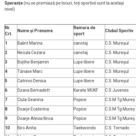
Speranțe
(nu se premiază pe locuri, toți sportivii sunt la același
nivel)
Nr.
Ramura de
Nume și Prenume
Clubul Sportiv
Crt.
sport
1
Balint Marina
canotaj
C.S. Mureșul
2
Necula Cezara
canotaj
C.S. Mureșul
3
Bojthe Benjamin
Lupe libere
C.S. Mureșul
4
Tănase Marc
Lupe libere
C.S. Mureșul
5
Catrinoi Denisa
Lupe libere
C.S. Mureșul
6
Szava Bernadett
Karate WUKF
C.S Juvenes
7
Ciula Geanina
Popice
C.S.M Tg Mureș
8
Doarje Ecaterina
Popice
C.S.M Tg Mureș
9
Doarje Alexia Ilinca
Popice
C.S.M Tg Mureș
10
Biro Anita
Taekwondo
C.S. Tornado