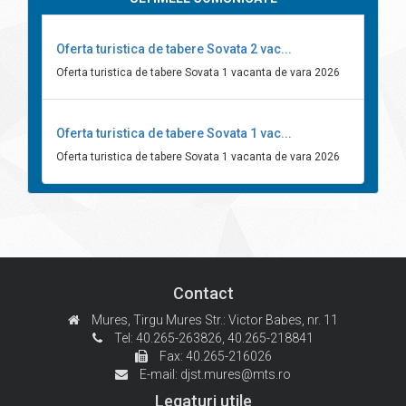
Oferta turistica de tabere Sovata 2 vac...
Oferta turistica de tabere Sovata 1 vacanta de vara 2026
Oferta turistica de tabere Sovata 1 vac...
Oferta turistica de tabere Sovata 1 vacanta de vara 2026
Contact
Mures, Tirgu Mures
Str.: Victor Babes, nr. 11
Tel: 40.265-263826,
40.265-218841
Fax: 40.265-216026
E-mail:
djst.mures@mts.ro
Legaturi utile