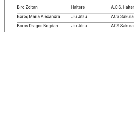
Biro Zoltan
Haltere
A.C.S. Halte
Boroș Maria Alexandra
Jiu Jitsu
ACS Sakura
Boros Dragos Bogdan
Jiu Jitsu
ACS Sakura