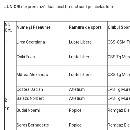
JUNIORI
(se premiază doar locul I, restul sunt pe acelas loc)
Nr.
Nume și Prenume
Ramura de sport
Clubul Spor
Crt.
1
Lirca Georgiana
Lupte Libere
CSS-CSM T
Csiki Ervin
Lupte Libere
CSS Tg Mur
Mătea Alexandru
Lupte Libere
CSS Tg Mur
Costea Dacian
Atletism
LPS Tg Mur
Balazs Norbert
Atletism
LPS Tg Mur
2 -
10
Budai Noemi
Popice
Romgaz Ele
Seres Bernadette
Popice
Romgaz Ele