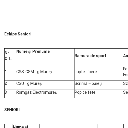
Echipe Seniori
Nume și Prenume
Nr.
Ramura de sport
An
Crt.
Fa
1
CSS-CSM Tg Mureș
Lupte Libere
Fe
2
CSU Tg Mureș
Scrimă – băieți
Sz
3
Romgaz Electromureș
Popice fete
Se
SENIORI
Nume și