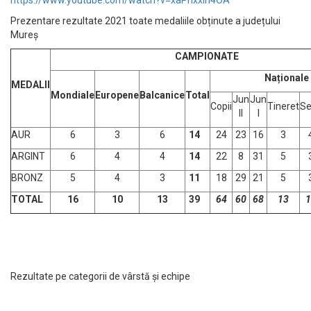
https://www.youtube.com/watch?v=xaPnxxlh4OA
Prezentare rezultate 2021 toate medaliile obținute a județului
Mureș
CAMPIONATE
Naționale
MEDALII
Mondiale
Europene
Balcanice
Total
Jun
Jun
Copii
Tineret
Se
II
I
AUR
6
3
6
14
24
23
16
3
ARGINT
6
4
4
14
22
8
31
5
BRONZ
5
4
3
11
18
29
21
5
TOTAL
16
10
13
39
64
60
68
13
1
Rezultate pe categorii de vârstă și echipe