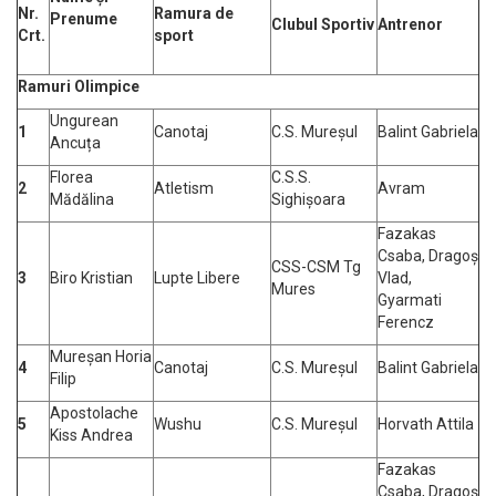
Nr.
Ramura de
Prenume
Clubul Sportiv
Antrenor
Crt.
sport
Ramuri Olimpice
Ungurean
1
Canotaj
C.S. Mureșul
Balint Gabriela
Ancuța
Florea
C.S.S.
2
Atletism
Avram
Mădălina
Sighișoara
Fazakas
Csaba, Dragoș
CSS-CSM Tg
3
Biro Kristian
Lupte Libere
Vlad,
Mures
Gyarmati
Ferencz
Mureșan Horia
4
Canotaj
C.S. Mureșul
Balint Gabriela
Filip
Apostolache
5
Wushu
C.S. Mureșul
Horvath Attila
Kiss Andrea
Fazakas
Csaba, Dragoș