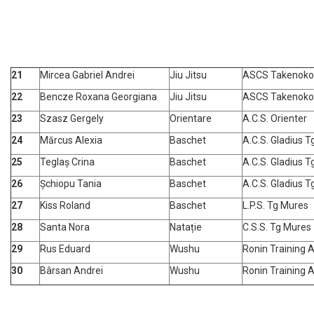
21
Mircea Gabriel Andrei
Jiu Jitsu
ASCS Takenoko
22
Bencze Roxana Georgiana
Jiu Jitsu
ASCS Takenoko
23
Szasz Gergely
Orientare
A.C.S. Orienter
24
Mărcus Alexia
Baschet
A.C.S. Gladius 
25
Teglaș Crina
Baschet
A.C.S. Gladius 
26
Șchiopu Tania
Baschet
A.C.S. Gladius 
27
Kiss Roland
Baschet
L.P.S. Tg Mures
28
Santa Nora
Natație
C.S.S. Tg Mures
29
Rus Eduard
Wushu
Ronin Training
30
Bârsan Andrei
Wushu
Ronin Training