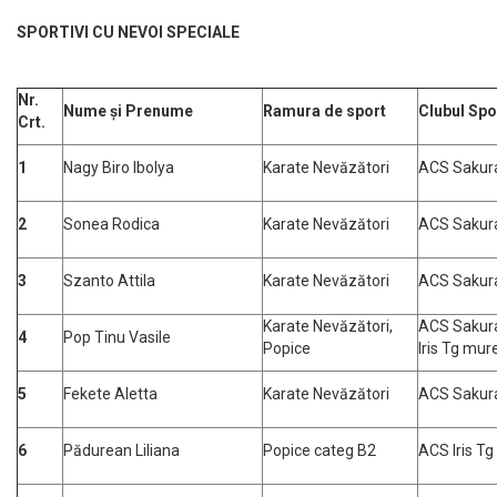
SPORTIVI CU NEVOI SPECIALE
Nr.
Nume și Prenume
Ramura de sport
Clubul Spo
Crt.
1
Nagy Biro Ibolya
Karate Nevăzători
ACS Saku
2
Sonea Rodica
Karate Nevăzători
ACS Saku
3
Szanto Attila
Karate Nevăzători
ACS Saku
Karate Nevăzători,
ACS Sakur
4
Pop Tinu Vasile
Popice
Iris Tg mur
5
Fekete Aletta
Karate Nevăzători
ACS Saku
6
Pădurean Liliana
Popice categ B2
ACS Iris T