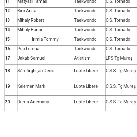
11
Matyasi Tamas
Taekwondo
C.S. Tornado
12.
Biro Anita
Taekwondo
C.S. Tornado
13
Mihaly Robert
Taekwondo
C.S. Tornado
14
Mihaly Hunor
Taekwondo
C.S. Tornado
15
Irimia Tommy
Taekwondo
C.S. Tornado
16
Pop Lorena
Taekwondo
C.S. Tornado
17
Jakab Samuel
Atletism
LPS Tg Mureș
18
Sămărghițan Denis
Lupte Libere
C.S.S. Tg Mureș
19
Kelemen Mark
Lupte Libere
C.S.S. Tg Mureș
20
Duma Anemona
Lupte Libere
C.S.S. Tg Mureș