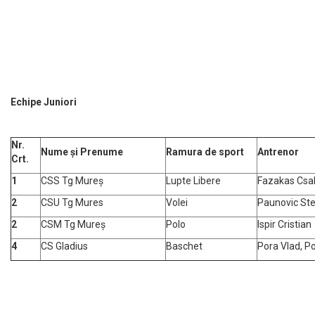
Echipe Juniori
Nr.
Nume și Prenume
Ramura de sport
Antrenor
Crt.
1
CSS Tg Mureș
Lupte Libere
Fazakas Csab
2
CSU Tg Mures
Volei
Paunovic St
2
CSM Tg Mureș
Polo
Ispir Cristian
4
CS Gladius
Baschet
Pora Vlad, Po