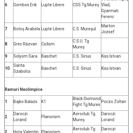
6
Gombos Erik
Lupte Libere
CSS Tg Mureș
Vlad,
Gyarmati
Ferenc
Marton
7
Botoș Arabela
Lupte Libere
C.S. Mureșul
Jozsef
C.S.U. Tg
8
Grec Răzvan
Ciclism
Mureș
9
Solyom Sara
Baschet
C.S. Sirius
Kiss Istvan
Santa
10
Baschet
C.S. Sirius
Kiss Istvan
Szabolcs
Ramuri Neolimpice
Black Diomond
1
Bajko Balazs
K1
Poczo Zoltan
Fight Tg Mures
Daroczi
Aeroclub Tg
Daroczi
2
Planorism
Lorand
Mureș
Lorand
Aeroclub Tg
Daroczi
2
Hoța Valentin
Planorism