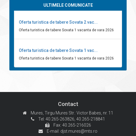
ULTIMELE COMUNICATE
Oferta turistica de tabere Sovata 2 vac...
Oferta turistica de tabere Sovata 1 vacanta de vara 2026
Oferta turistica de tabere Sovata 1 vac...
Oferta turistica de tabere Sovata 1 vacanta de vara 2026
Contact
Mures, Tirgu Mures
Str.: Victor Babes, nr. 11
Tel: 40.265-263826,
40.265-218841
Fax: 40.265-216026
E-mail:
djst.mures@mts.ro