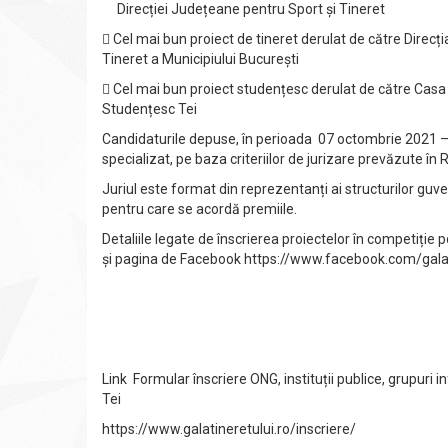
Direcției Județeane pentru Sport și Tineret
 Cel mai bun proiect de tineret derulat de către Direcț
Tineret a Municipiului București
 Cel mai bun proiect studențesc derulat de către Casa
Studențesc Tei
Candidaturile depuse, în perioada 07 octombrie 2021 – 0
specializat, pe baza criteriilor de jurizare prevăzute în
Juriul este format din reprezentanți ai structurilor g
pentru care se acordă premiile.
Detaliile legate de înscrierea proiectelor în competiție 
și pagina de Facebook https://www.facebook.com/gala
Link Formular înscriere ONG, instituții publice, grupu
Tei
https://www.galatineretului.ro/inscriere/