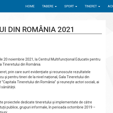
HOME
TABERE
SPORT
TINERET
ACH
UI DIN ROMÂNIA 2021
 de 20 noiembrie 2021, la Centrul Multifuncțional Educativ pentru
a Tineretului din România.
eret, prin care sunt evidențiate și recunoscute rezultatele
 cu și pentru tineri de la nivel național, Gala Tineretului din
apitala Tineretului din România” și reunește actori sociali, ai
 sănătății.
ate proiectele dedicate tineretului și implementate de către
tuții publice, grupuri informale, în perioada octombrie 2019 –
iuni: