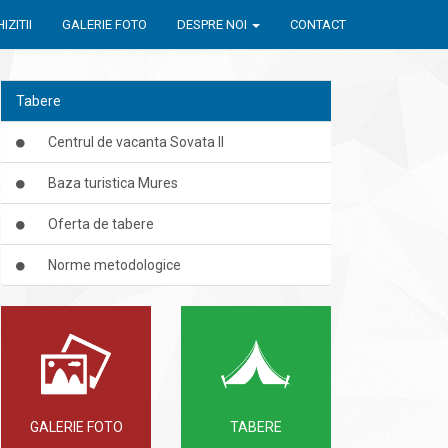
IZITII
GALERIE FOTO
DESPRE NOI
CONTACT
Tabere
Centrul de vacanta Sovata II
Baza turistica Mures
Oferta de tabere
Norme metodologice
GALERIE FOTO
TABERE