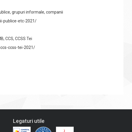
ublice, grupuri informale, companii
ii-publice-etc-2021/
MB, CCS, CCSS Tei
-ccs-ccss-tei-2021/
Legaturi utile