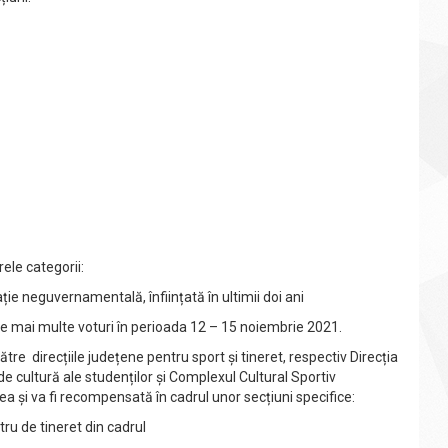
ele categorii:
ție neguvernamentală, înființată în ultimii doi ani
ele mai multe voturi în perioada 12 – 15 noiembrie 2021.
re direcțiile județene pentru sport și tineret, respectiv Direcția
de cultură ale studenților și Complexul Cultural Sportiv
a și va fi recompensată în cadrul unor secțiuni specifice:
tru de tineret din cadrul