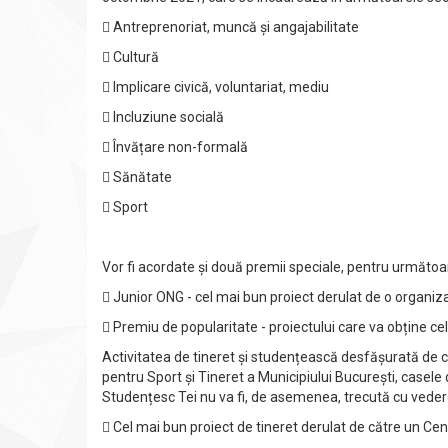
 Antreprenoriat, muncă și angajabilitate
 Cultură
 Implicare civică, voluntariat, mediu
 Incluziune socială
 Învățare non-formală
 Sănătate
 Sport
Vor fi acordate și două premii speciale, pentru următoar
 Junior ONG - cel mai bun proiect derulat de o organiza
 Premiu de popularitate - proiectului care va obține c
Activitatea de tineret și studențească desfășurată de căt
pentru Sport și Tineret a Municipiului București, casele 
Studențesc Tei nu va fi, de asemenea, trecută cu vedere
 Cel mai bun proiect de tineret derulat de către un Cen