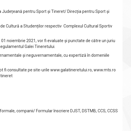
ia Județeană pentru Sport și Tineret/ Direcția pentru Sport și
 de Cultură a Studenților respectiv Complexul Cultural Sportiv
1 noiembrie 2021, vor fi evaluate și punctate de către un juriu
 Regulamentul Galei Tineretului.
uvernamentale și neguvernamentale, cu expertiză în domeniile
pot fi consultate pe site-urile www.galatineretului.ro, www.mts.ro
tineret
ri informale, companii/ Formular înscriere DJST, DSTMB, CCS, CCSS