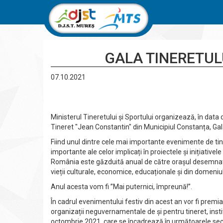
GALA TINERETUL
07.10.2021
Ministerul Tineretului și Sportului organizează, în data
Tineret "Jean Constantin" din Municipiul Constanța, Gal
Fiind unul dintre cele mai importante evenimente de tin
importante ale celor implicați în proiectele și inițiativele
România este găzduită anual de către orașul desemnat ”C
vieții culturale, economice, educaționale și din domeniul
Anul acesta vom fi ”Mai puternici, împreună!”.
În cadrul evenimentului festiv din acest an vor fi premi
organizații neguvernamentale de și pentru tineret, insti
octombrie 2021, care se încadrează în următoarele secț