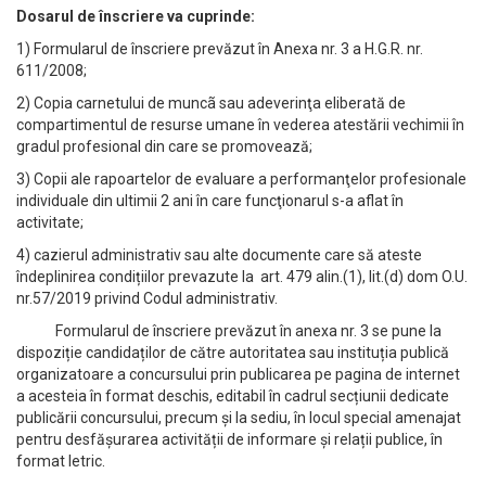
Dosarul de înscriere va cuprinde:
1) Formularul de înscriere prevăzut în Anexa nr. 3 a H.G.R. nr.
611/2008;
2) Copia carnetului de muncã sau adeverinţa eliberată de
compartimentul de resurse umane în vederea atestării vechimii în
gradul profesional din care se promovează;
3) Copii ale rapoartelor de evaluare a performanţelor profesionale
individuale din ultimii 2 ani în care funcţionarul s-a aflat în
activitate;
4) cazierul administrativ sau alte documente care să ateste
îndeplinirea condițiilor prevazute la art. 479 alin.(1), lit.(d) dom O.U.
nr.57/2019 privind Codul administrativ.
Formularul de înscriere prevăzut în anexa nr. 3 se pune la
dispoziție candidaților de către autoritatea sau instituția publică
organizatoare a concursului prin publicarea pe pagina de internet
a acesteia în format deschis, editabil în cadrul secțiunii dedicate
publicării concursului, precum și la sediu, în locul special amenajat
pentru desfășurarea activității de informare și relații publice, în
format letric.