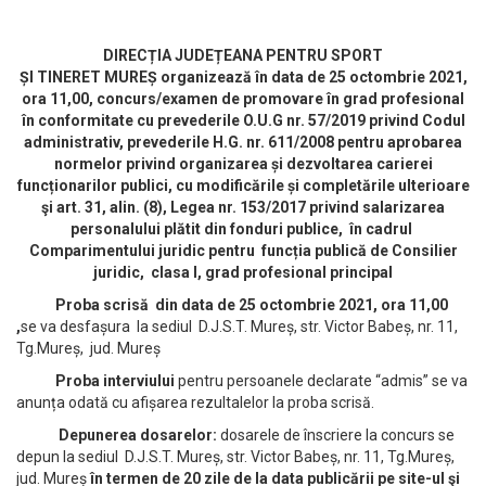
DIRECȚIA JUDEȚEANA PENTRU SPORT
ȘI TINERET MUREȘ organizează în data de 25 octombrie 2021,
ora 11,00, concurs/examen de promovare în grad profesional
în conformitate cu prevederile O.U.G nr. 57/2019 privind Codul
administrativ, prevederile H.G. nr. 611/2008 pentru aprobarea
normelor privind organizarea și dezvoltarea carierei
funcționarilor publici, cu modificările și completările ulterioare
şi art. 31, alin. (8), Legea nr. 153/2017 privind salarizarea
personalului plătit din fonduri publice, în cadrul
Comparimentului juridic pentru funcția publică de Consilier
juridic, clasa I, grad profesional principal
Proba scrisă din data de 25 octombrie 2021, ora 11,00
,
se va desfașura la sediul D.J.S.T. Mureș, str. Victor Babeș, nr. 11,
Tg.Mureș, jud. Mureș
Proba interviului
pentru persoanele declarate “admis” se va
anunța odată cu afișarea rezultalelor la proba scrisă.
Depunerea dosarelor:
dosarele de înscriere la concurs se
depun la sediul D.J.S.T. Mureș, str. Victor Babeș, nr. 11, Tg.Mureș,
jud. Mureș
în termen de 20 zile de la data publicării pe site-ul şi