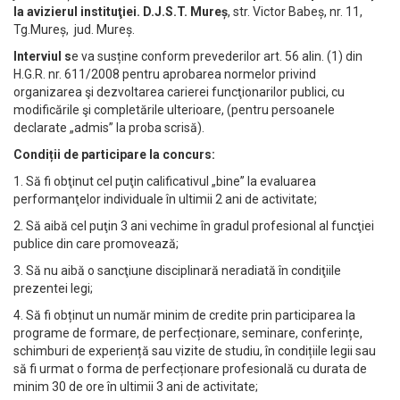
la avizierul instituţiei.
D.J.S.T. Mureș
, str. Victor Babeș, nr. 11,
Tg.Mureș, jud. Mureș.
Interviul s
e va susține conform prevederilor art. 56 alin. (1) din
H.G.R. nr. 611/2008 pentru aprobarea normelor privind
organizarea şi dezvoltarea carierei funcţionarilor publici, cu
modificările şi completările ulterioare, (pentru persoanele
declarate „admis” la proba scrisă).
Condiții de participare la concurs:
1. Să fi obţinut cel puţin calificativul „bine” la evaluarea
performanţelor individuale în ultimii 2 ani de activitate;
2. Să aibă cel puţin 3 ani vechime în gradul profesional al funcţiei
publice din care promovează;
3. Să nu aibă o sancţiune disciplinară neradiată în condiţiile
prezentei legi;
4. Să fi obținut un număr minim de credite prin participarea la
programe de formare, de perfecționare, seminare, conferințe,
schimburi de experiență sau vizite de studiu, în condițiile legii sau
să fi urmat o forma de perfecționare profesională cu durata de
minim 30 de ore în ultimii 3 ani de activitate;