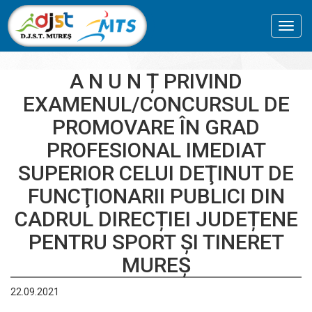
Toggl
navig
A N U N Ț PRIVIND
EXAMENUL/CONCURSUL DE
PROMOVARE ÎN GRAD
PROFESIONAL IMEDIAT
SUPERIOR CELUI DEŢINUT DE
FUNCŢIONARII PUBLICI DIN
CADRUL DIRECȚIEI JUDEȚENE
PENTRU SPORT ȘI TINERET
MUREȘ
22.09.2021