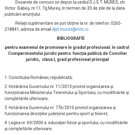
Dosarele de concurs se depun la sediul D.J.S.T. MURES, str.
Victor Babeș, nr.11, Tg.Mureș, în termen de 20 de zile de la data
publicării anunțului.
Relații suplimentare se pot obține la nr. de telefon: 0265-
218841, adresa de email
djst.mures@mts.ro
BIBLIOGRAFIE
pentru examenul de promovare în gradul profesional
,
în cadrul
Comparimentului juridic pentru funcția publică de Consilier
juridic, clasa I, grad profesional principal
1. Constituția României, republicată;
2. Hotărârea Guvernului nr. 11/2013 privind organizarea şi
funcţionarea Ministerului Tineretului şi Sportului, cu modificările şi
completările ulterioare;
3. Hotărârea Guvernului nr. 776/2010 privind organizarea și
funcționarea direcțiilor județene pentru sport și tineret;
4. Legea nr. 69/2000 a educaţiei fizice şi sportului, cu modificările
şi completările ulterioare;