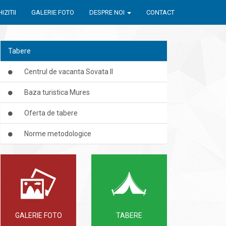
IZITII
GALERIE FOTO
DESPRE NOI
CONTACT
Tabere
Centrul de vacanta Sovata II
Baza turistica Mures
Oferta de tabere
Norme metodologice
GALERIE FOTO
TABERE