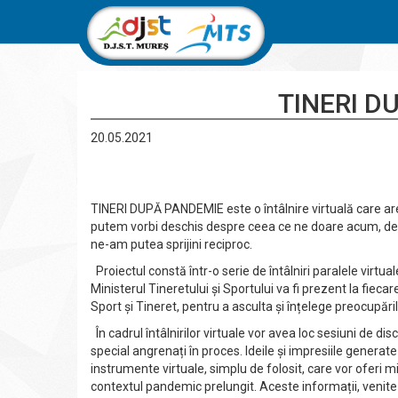
TINERI D
20.05.2021
TINERI DUPĂ PANDEMIE este o întâlnire virtuală care are 
putem vorbi deschis despre ceea ce ne doare acum, d
ne-am putea sprijini reciproc.
Proiectul constă într-o serie de întâlniri paralele virtua
Ministerul Tineretului și Sportului va fi prezent la fiecar
Sport și Tineret, pentru a asculta și înțelege preocupările
În cadrul întâlnirilor virtuale vor avea loc sesiuni de disc
special angrenați în proces. Ideile și impresiile generate 
instrumente virtuale, simplu de folosit, care vor oferi mi
contextul pandemic prelungit. Aceste informații, venite d