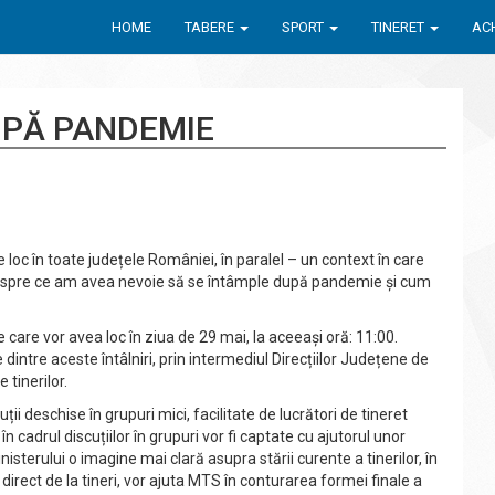
HOME
TABERE
SPORT
TINERET
ACH
UPĂ PANDEMIE
loc în toate județele României, în paralel – un context în care
espre ce am avea nevoie să se întâmple după pandemie și cum
le care vor avea loc în ziua de 29 mai, la aceeași oră: 11:00.
e dintre aceste întâlniri, prin intermediul Direcțiilor Județene de
 tinerilor.
uții deschise în grupuri mici, facilitate de lucrători de tineret
în cadrul discuțiilor în grupuri vor fi captate cu ajutorul unor
nisterului o imagine mai clară asupra stării curente a tinerilor, în
irect de la tineri, vor ajuta MTS în conturarea formei finale a