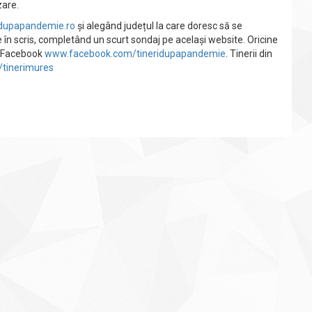
zare.
idupapandemie.ro
și alegând județul la care doresc să se
 în scris, completând un scurt sondaj pe același website. Oricine
a Facebook
www.facebook.com/tineridupapandemie
. Tinerii din
ly/tinerimures