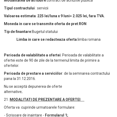
Modalitatea de atribuire
:contract de achizitie publica
Tipul contractului
: servicii
Valoarea estimata
:
225 lei/luna x 9 luni= 2.025 lei, fara TVA.
Moneda in care se transmite oferta de pret
:
RON
Tip de finantare
:Bugetul statului
Limba in care se redacteaza oferta
:limba romana
Perioada de valabilitate a ofertei
: Perioada de valabilitate a
ofertei este de 90 de zile de la termenul limita de primire a
ofertelor.
Perioada de prestare a serviciilor
: de la semnarea contractului
pana la 31.12.2016.
Nu se acceptă depunerea de oferte
alternative;
21.
MODALITATI DE PREZENTARE A OFERTEI
Oferta va cuprinde urmatoarele formulare:
- Scrisoare de inaintare -
Formularul 1;