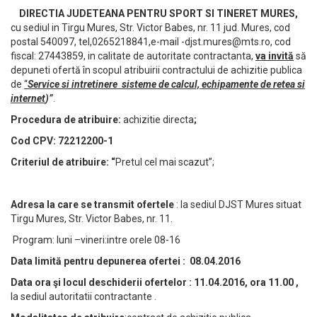
DIRECTIA JUDETEANA PENTRU SPORT SI TINERET MURES,
cu sediul in Tirgu Mures, Str. Victor Babes, nr. 11 jud. Mures, cod
postal 540097, tel,0265218841,e-mail
-djst.mures@mts.ro
, cod
fiscal: 27443859, in calitate de autoritate contractanta,
va invită
să
depuneti ofertă în scopul atribuirii contractului de achizitie publica
de
“
Service si intretinere sisteme de calcul, echipamente de retea si
internet
)”
.
Procedura de atribuire:
achizitie directa
;
Cod CPV: 72212200-1
Criteriul de atribuire: “
Pretul cel mai scazut”;
Adresa la care se transmit ofertele
: la sediul DJST Mures situat
Tirgu Mures, Str. Victor Babes, nr. 11.
Program: luni –vineri:intre orele 08-16
Data limită pentru depunerea ofertei : 08.04.2016
Data ora şi locul deschiderii ofertelor : 11
.04.2016, ora 11.00 ,
la sediul autoritatii contractante .