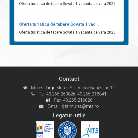
Oferta turistica de tabere Sovata 1 vacanta de vara 2026
Oferta turistica de tabere Sovata 1 vac...
Oferta turistica de tabere Sovata 1 vacanta de vara 2026
Contact
Mures, Tirgu Mures
Str.: Victor Babes, nr. 11
Tel: 40.265-263826,
40.265-218841
Fax: 40.265-216026
E-mail:
djst.mures@mts.ro
Legaturi utile