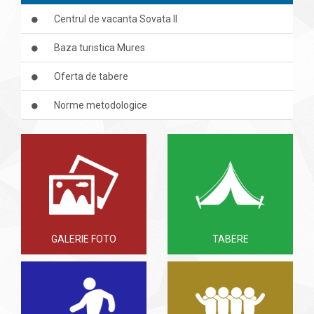
Centrul de vacanta Sovata II
Baza turistica Mures
Oferta de tabere
Norme metodologice
GALERIE FOTO
TABERE