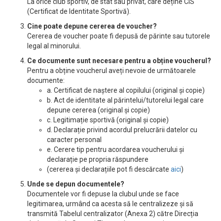
La orice club sportiv, de stat sau privat, care deține CIS
(Certificat de Identitate Sportivă).
Cine poate depune cererea de voucher?
Cererea de voucher poate fi depusă de părinte sau tutorele
legal al minorului.
Ce documente sunt necesare pentru a obține voucherul?
Pentru a obține voucherul aveți nevoie de următoarele
documente:
a. Certificat de naștere al copilului (original și copie)
b. Act de identitate al părintelui/tutorelui legal care
depune cererea (original și copie)
c. Legitimație sportivă (original și copie)
d. Declarație privind acordul prelucrării datelor cu
caracter personal
e. Cerere tip pentru acordarea voucherului și
declarație pe propria răspundere
(cererea și declarațiile pot fi descărcate
aici
)
Unde se depun documentele?
Documentele vor fi depuse la clubul unde se face
legitimarea, urmând ca acesta să le centralizeze și să
transmită Tabelul centralizator (Anexa 2) către Direcția