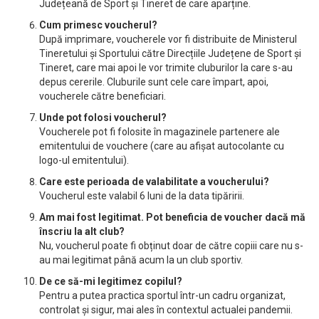
Județeană de Sport și Tineret de care aparține.
Cum primesc voucherul?
După imprimare, voucherele vor fi distribuite de Ministerul
Tineretului și Sportului către Direcțiile Județene de Sport și
Tineret, care mai apoi le vor trimite cluburilor la care s-au
depus cererile. Cluburile sunt cele care împart, apoi,
voucherele către beneficiari.
Unde pot folosi voucherul?
Voucherele pot fi folosite în magazinele partenere ale
emitentului de vouchere (care au afișat autocolante cu
logo-ul emitentului).
Care este perioada de valabilitate a voucherului?
Voucherul este valabil 6 luni de la data tipăririi.
Am mai fost legitimat. Pot beneficia de voucher dacă mă
înscriu la alt club?
Nu, voucherul poate fi obținut doar de către copiii care nu s-
au mai legitimat până acum la un club sportiv.
De ce să-mi legitimez copilul?
Pentru a putea practica sportul într-un cadru organizat,
controlat și sigur, mai ales în contextul actualei pandemii.