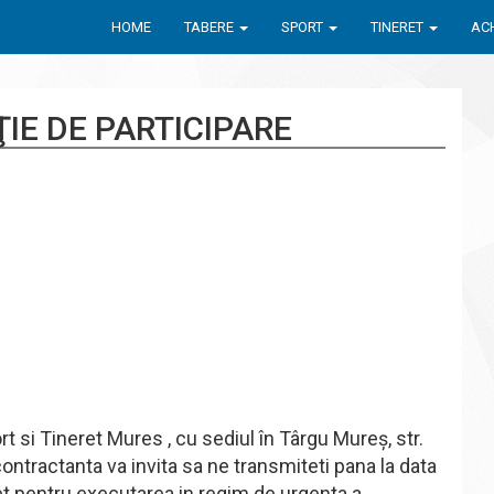
HOME
TABERE
SPORT
TINERET
ACH
IE DE PARTICIPARE
 si Tineret Mures , cu sediul în Târgu Mureş, str.
 contractanta va invita sa ne transmiteti pana la data
t pentru executarea in regim de urgenta a