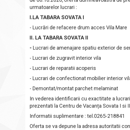
urmatoarelor lucrari :
I.LA TABARA SOVATA I
- Lucrări de refacere drum acces Vila Mare
II. LA TABARA SOVATA II
-
Lucrari de amenajare spatiu exterior de se
- Lucrari de zugravit interior vila
- Lucrari de reparatii acoperis
- Lucrari de confectionat mobilier interior vi
- Demontat/montat parchet melaminat
In vederea identificarii cu exactitate a lucra
prezentati la
Centru de Vacanța Sovata I si II
Informatii suplimentare : tel.0265-218841
Oferta se va depun
e la adresa autoritatii c