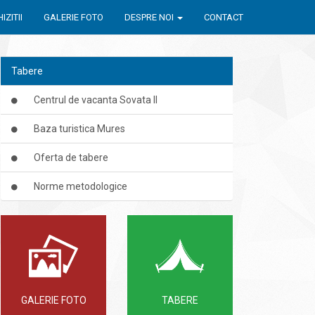
IZITII
GALERIE FOTO
DESPRE NOI
CONTACT
Tabere
Centrul de vacanta Sovata II
Baza turistica Mures
Oferta de tabere
Norme metodologice
GALERIE FOTO
TABERE